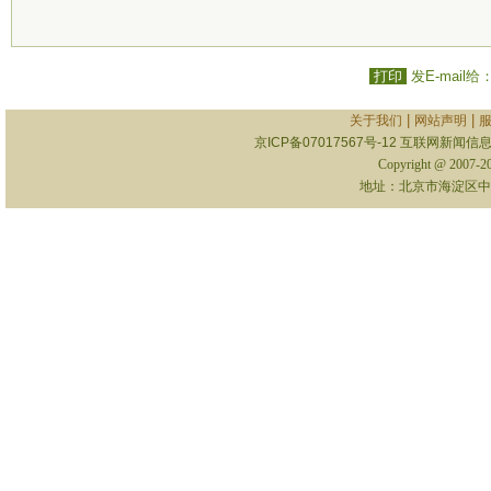
打印
发E-mail给
|
|
关于我们
网站声明
京ICP备07017567号-12
互联网新闻信息服
Copyright @ 2007-
地址：北京市海淀区中关村