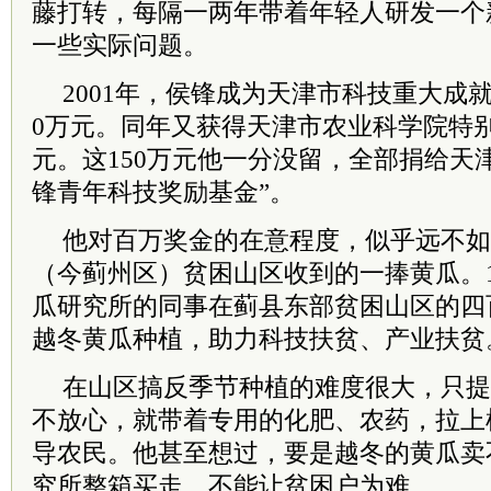
藤打转，每隔一两年带着年轻人研发一个
一些实际问题。
2001年，侯锋成为天津市科技重大成
0万元。同年又获得天津市农业
科学院
特
元。这150万元他一分没留，全部捐给天
锋青年科技奖励基金”。
他对百万奖金的在意程度，似乎远不如1
（今蓟州区）贫困山区收到的一捧黄瓜。1
瓜研究所的同事在蓟县东部贫困山区的四
越冬黄瓜种植，助力科技扶贫、产业扶贫
在山区搞反季节种植的难度很大，只提
不放心，就带着专用的化肥、农药，拉上
导农民。他甚至想过，要是越冬的黄瓜卖
究所整箱买走，不能让贫困户为难。