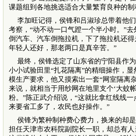
课题组到各地挑选适合大量繁育良种的制
李加旺记得，侯锋和吕淑珍总带着他们
考察，“动不动一口气蹬一个半小时。”去
倒汽车、汽车倒拖拉机，下了拖拉机还得
年轻人还好，那老两口是真辛苦。”
最终，侯锋选定了山东省的宁阳县作为
小小试验田里“扎花隔离”的精细操作，
模生产要求，他又摸索出一套“网室隔离杂
来说，就相当于用纱网在地里支个‘大蚊帐
粉。”陈正武介绍说，“这就比拿红线线
来要省工多了，农民也好操作。”
侯锋为繁种制种费心费力，换来的却是
担任天津市农
科院
副
院长
一职，却总有人