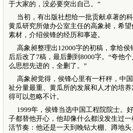
于大家的，没必要突出自己。”
当初，有出版社想给一批贡献卓著的科
黄瓜研究所做办公室主任的高象昶，希望
素材，介绍侯锋的经历和事迹。
高象昶整理出12000字的初稿，拿给
后后改了7稿，最后删到8000字。“夸他
么思想先进的，全删了。”
高象昶觉得，侯锋心里有一杆秤，中国
祉分量最重、黄瓜所的发展和人才的培养
得可以忽略不计。
1999年，侯锋当选中国工程院
院士
。
子都替他开心，他却像什么都没发生过一
活节奏：他还是一天到晚钻大棚、蹲地头