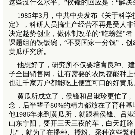
这些没什么水平。”侯锋的回应是：“解决
1985年3月，
中共
中央发布《关于科学
定》，科研人员搞生产经营不再是受人非
决定趁势创业，做体制改革的“吃螃蟹”
课题组的铁饭碗，“不要国家一分钱”，
黄瓜研究所。
他想好了，研究所不仅要培育良种、建
子全国销售网，让有需要的农民都能种上
也让千家万户都能吃上便宜可口的好黄瓜
黄瓜所成立了，侯锋和吕淑珍更忙了。
念，后半辈子80%的精力都放在了育种基
他1986年来到黄瓜所，就跟着侯锋、吕
山东宁阳，要开三天三夜的车，白天赶路
儿”，就为了在播种、授粉、采种这些繁