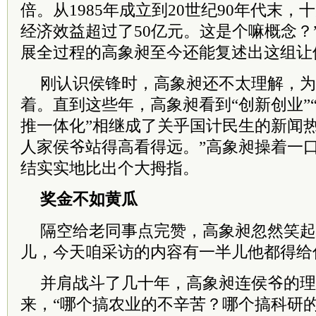
倍。从1985年成立到20世纪90年代末
经济效益超过了50亿元。这是个嘛概念？
展全过程的高象昶至今还能复述出这组让
刚认识侯锋时，高象昶还不太理解，为
着。直到这些年，高象昶看到“创新创业”“
推一体化”相继成了关乎国计民生的新闻
人家侯爷站得高看得远。”高象昶操着一
结实实地比出个大拇指。
奖金不如黄瓜
隔空给老同事点完赞，高象昶忽然笑起
儿，今天咱采访的内容有一半儿他都得给你
并肩战斗了几十年，高象昶连侯爷的理
来，“哪个搞农业的不辛苦？哪个搞科研