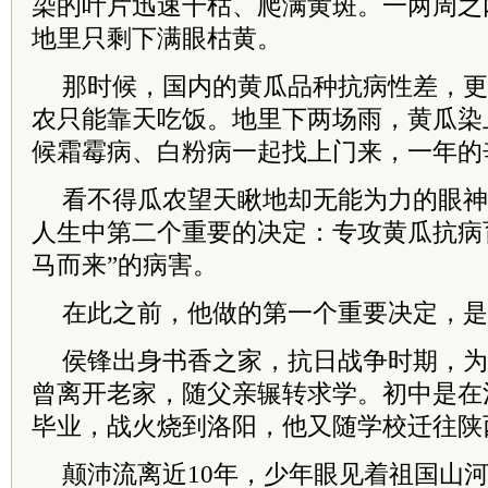
染的叶片迅速干枯、爬满黄斑。一两周之
地里只剩下满眼枯黄。
那时候，国内的黄瓜品种抗病性差，更
农只能靠天吃饭。地里下两场雨，黄瓜染
候霜霉病、白粉病一起找上门来，一年的
看不得瓜农望天瞅地却无能为力的眼神
人生中第二个重要的决定：专攻黄瓜抗病
马而来”的病害。
在此之前，他做的第一个重要决定，是
侯锋出身书香之家，抗日战争时期，为
曾离开老家，随父亲辗转求学。初中是在
毕业，战火烧到洛阳，他又随学校迁往陕
颠沛流离近10年，少年眼见着祖国山