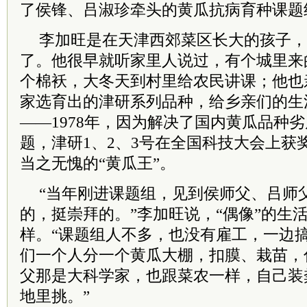
了侯锋、吕淑珍牵头的黄瓜抗病育种课题
李加旺是在天津西郊菜区长大的孩子，
了。他很早就听家里人说过，有个城里来
个棉袄，大冬天到村里给农民讲课；他也
家选育出的津研系列品种，给乡亲们的生
——1978年，因为解决了国内黄瓜品种
题，津研1、2、3号在全国科技大会上获
当之无愧的“黄瓜王”。
“当年刚进课题组，见到侯师父、吕师
的，挺崇拜的。”李加旺说，“偶像”的生
样。“课题组人不多，也没有雇工，一边
们一个人分一个黄瓜大棚，扣膜、栽苗，
父那是大科学家，也跟菜农一样，自己装
地里挑。”