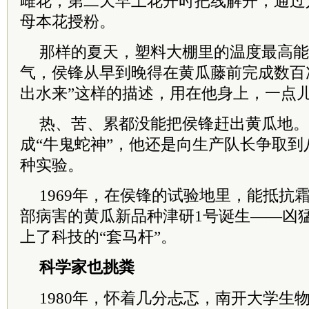
雌花，第二天早上花开时把线解开，通过
母本花授粉。
那样的夏天，塑料大棚里的温度最高能
气，侯锋从早到晚得在黄瓜藤前完成数百次
出水来”这样的描述，用在他身上，一点
热、苦、累都没能把侯锋赶出黄瓜地。
成“牛鬼蛇神”，他还是向生产队长争取
种实验。
1969年，在侯锋的试验地里，能抵抗
部病害的黄瓜新品种津研1号诞生——凶猛
上了科技的“套马杆”。
科学家也挑粪
1980年，怀着几分忐忑，南开大学生