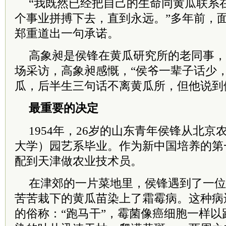
“我既然已经把自己的生命同黄瓜联系
个事业拼搏下去，直到永远。”多年前，
郑重道出一句承诺。
高象昶是侯锋在黄瓜研究所的老同事，
场采访，高象昶感慨，“侯爷一辈子话少
瓜，后半生三句话不离黄瓜所，但他说到
最重要的决定
1954年，26岁的山东青年侯锋从北
大学）园艺系毕业。作为新中国培养的第
配到天津做农业技术员。
在津郊的一片菜地里，侯锋遇到了一位
苦苦栽下的黄瓜苗染上了霜霉病。这种病
的俗称：“跑马干”，霉菌像癌细胞一样