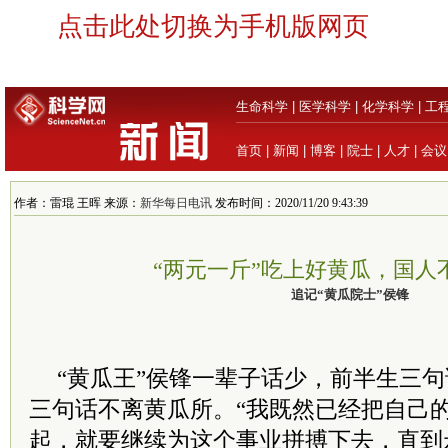
点击此处切换为手机版网页
生命科学
|
医学科学
|
化学科学
|
工
首页
|
新闻
|
博客
|
院士
|
人才
|
会议
作者：雷琨 王晖 来源：
新华每日电讯
发布时间：2020/11/20 9:43:39
“两元一斤”吃上好黄瓜，国人
追记“黄瓜院士”侯锋
“黄瓜王”侯锋一辈子话少，前半生三
三句话不离黄瓜所。“我既然已经把自己
起，就要继续为这个事业拼搏下去，直到