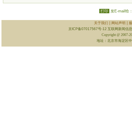
打印
发E-mail给
|
|
关于我们
网站声明
京ICP备07017567号-12
互联网新闻信息服
Copyright @ 2007-
地址：北京市海淀区中关村