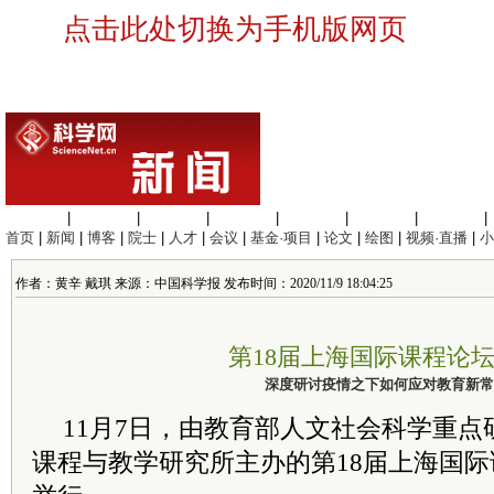
点击此处切换为手机版网页
生命科学
|
医学科学
|
化学科学
|
工程材料
|
信息科学
|
地球科学
|
数理科学
|
首页
|
新闻
|
博客
|
院士
|
人才
|
会议
|
基金·项目
|
论文
|
绘图
|
视频·直播
|
小
作者：黄辛 戴琪 来源：中国科学报 发布时间：2020/11/9 18:04:25
第18届上海国际课程论
深度研讨疫情之下如何应对教育新常
11月7日，由教育部人文社会科学重
课程与教学研究所主办的第18届上海国