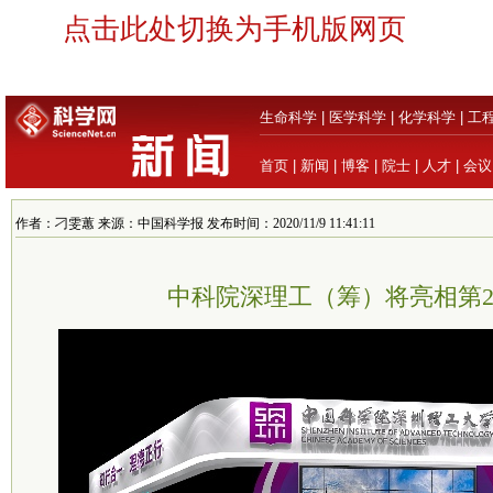
点击此处切换为手机版网页
生命科学
|
医学科学
|
化学科学
|
工
首页
|
新闻
|
博客
|
院士
|
人才
|
会议
作者：刁雯蕙 来源：中国科学报 发布时间：2020/11/9 11:41:11
中科院深理工（筹）将亮相第2