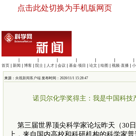
点击此处切换为手机版网页
生命科学
|
医学科学
|
化学科学
|
工程材料
|
信息科学
|
地球科学
|
数理科学
|
首页
|
新闻
|
博客
|
院士
|
人才
|
会议
|
基金·项目
|
论文
|
绘图
|
视频·直播
|
小
来源：
央视新闻客户端
发布时间：2020/11/1 15:28:47
诺贝尔化学奖得主：我是中国科技
第三届世界顶尖科学家论坛昨天（30
上，来自国内高校和科研机构的科学家普