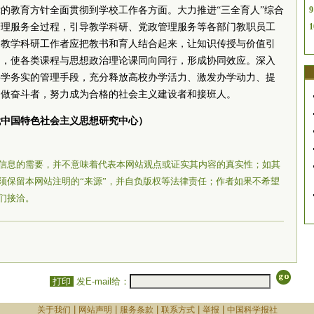
的教育方针全面贯彻到学校工作各方面。大力推进“三全育人”综合
9
管理服务全过程，引导教学科研、党政管理服务等各部门教职员工
1
。教学科研工作者应把教书和育人结合起来，让知识传授与价值引
田，使各类课程与思想政治理论课同向同行，形成协同效应。深入
科学务实的管理手段，充分释放高校办学活力、激发办学动力、提
、做奋斗者，努力成为合格的
社会主义
建设者和
接班人
。
代中国特色
社会主义
思想研究中心）
信息的需要，并不意味着代表本网站观点或证实其内容的真实性；如其
须保留本网站注明的“来源”，并自负版权等法律责任；作者如果不希望
们接洽。
打印
发E-mail给：
|
|
|
|
|
关于我们
网站声明
服务条款
联系方式
举报
中国科学报社