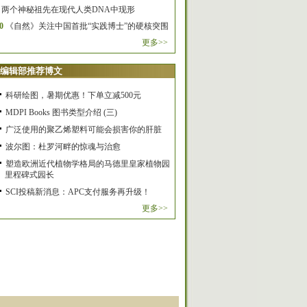
两个神秘祖先在现代人类DNA中现形
0
《自然》关注中国首批“实践博士”的硬核突围
更多>>
编辑部推荐博文
科研绘图，暑期优惠！下单立减500元
MDPI Books 图书类型介绍 (三)
广泛使用的聚乙烯塑料可能会损害你的肝脏
波尔图：杜罗河畔的惊魂与治愈
塑造欧洲近代植物学格局的马德里皇家植物园
里程碑式园长
SCI投稿新消息：APC支付服务再升级！
更多>>