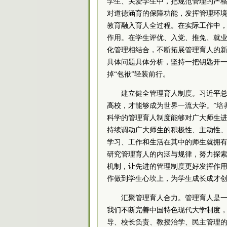
学生、关爱学生中，把规范管理的严
对道德涵育的保障功能，发挥管理环
教育融入育人全过程。在实际工作中
作用。在学生评优、入党、推免、就
化管理相结合，不断拓展管理育人的
具体问题具体分析，坚持一把钥匙开
掉“包袱”轻装前行。
建立健全管理育人制度。
习
近平
高校，才能够成为世界一流大学。”培
科学的管理育人制度能够对广大师生
持续调动广大师生的积极性、主动性
学习、工作和生活在其中的师生就拥
研究管理育人的内涵与规律，努力探
机制，让先进的管理制度更好发挥作
作做到学生心坎上，为学生成长成才
汇聚管理育人合力。管理育人是
我们不断完善中国特色现代大学制度
导、校长负责、教授治学、
民主
管理