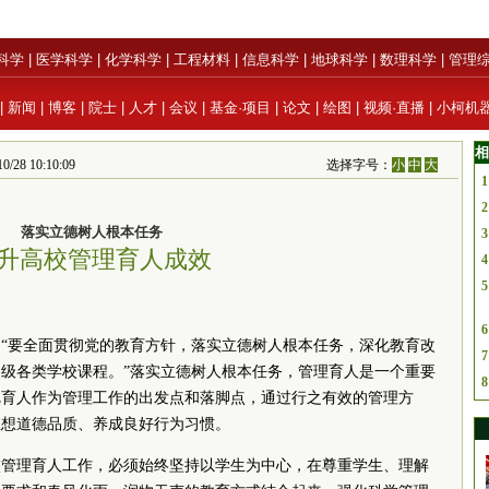
科学
|
医学科学
|
化学科学
|
工程材料
|
信息科学
|
地球科学
|
数理科学
|
管理
|
新闻
|
博客
|
院士
|
人才
|
会议
|
基金·项目
|
论文
|
绘图
|
视频·直播
|
小柯机
相
28 10:10:09
选择字号：
小
中
大
1
2
落实立德树人根本任务
3
升高校管理育人成效
4
5
6
“要全面贯彻党的教育方针，落实立德树人根本任务，深化教育改
7
级各类学校课程。”落实立德树人根本任务，管理育人是一个重要
8
把育人作为管理工作的出发点和落脚点，通过行之有效的管理方
思想道德品质、养成良好行为习惯。
校管理育人工作，必须始终坚持以学生为中心，在尊重学生、理解