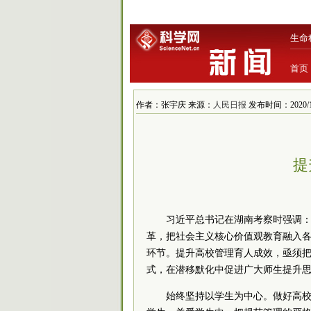
生命
首页
作者：张宇庆 来源：
人民日报
发布时间：2020/10/
提
习
近平
总
书记
在湖南考察时强调：
革，把
社会主义
核心价值观教育融入各
环节。提升高校管理育人成效，亟须
式，在潜移默化中促进广大师生提升
始终坚持以学生为中心。做好高