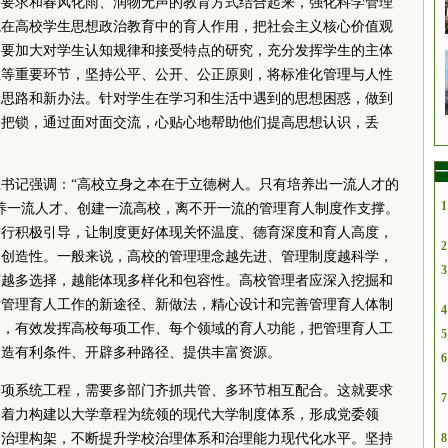
格要求和春风化雨、润物无声的教育方式结合起来，强化科学管理
境在高校学生思想政治教育中的育人作用，把
社会主义
核心价值观
，要加大对学生认知规律和接受特点的研究，充分发挥学生的主体
业等重要环节，坚持公平、公开、公正原则，将标准化管理与人性
新思路和新办法。针对学生在学习和生活中遇到的思想困惑，做到
一把锁，通过面对面交流，心贴心地帮助他们提高思想认识，丢
一
总
书记
强调：“高校立身之本在于立德树人。只有培养出一流人才的
1
养一流人才、创建一流高校，离不开一流的管理育人制度作支撑。
进行积极引导，让制度更好体现关怀温度、德育深度和育人高度，
2
、创造性。一般来说，高校的管理理念越先进、管理制度越科学，
3
有越多选择，越能体现多样化和包容性。高校管理者应深入挖掘和
索管理育人工作的新途径、新做法，精心设计和完善管理育人体制
4
用，有效发挥高校每项工作、每个领域的育人功能，把管理育人工
5
创造有利条件、开辟多种路径、提供丰富资源。
6
一项系统工程，需要多部门齐抓共管、多环节相互配合。这就要求
7
，着力构建以大学章程为统领的现代大学制度体系，形成
党委
领
的治理构架，不断提升学校治理体系和治理能力现代化水平。坚持
8