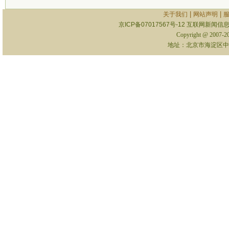
|
|
关于我们
网站声明
京ICP备07017567号-12
互联网新闻信息服
Copyright @ 2007-
地址：北京市海淀区中关村