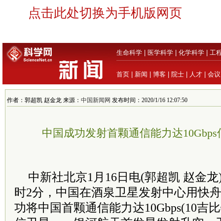
点击此处切换为手机版网页
生命科学
|
医学科学
|
化学科学
|
工
首页
|
新闻
|
博客
|
院士
|
人才
|
会议
作者：郭超凯 赵金龙 来源：
中国新闻网
发布时间：2020/1/16 12:07:50
中国成功发射首颗通信能力达10Gbp
中新社北京1月16日电(郭超凯 赵金龙)
时2分，中国在酒泉卫星发射中心用快
功将中国首颗通信能力达10Gbps(10