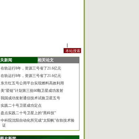
站内规定
|
手机版
关新闻
相关论文
在轨运行8年，资源三号省了21.6亿元
在轨运行8年，资源三号省了21.6亿元
东方红五号公用平台实现燃料高效利用
美“星链”计划第三批60颗卫星成功发射
我国成功发射通信技术试验卫星五号
实践二十号卫星成功定点
盘点实践二十号卫星上的“黑科技”
中科院沈阳自动化所完成“太阳帆”在轨技术验
证
图片新闻