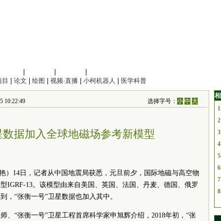
信息科学
|
地球科学
|
数理科学
|
管理综合
项目
|
论文
|
绘图
|
视频·直播
|
小柯机器人
|
医学科普
相
10:22:49
选择字号：
小
中
大
1
2
卫星数据加入全球地磁场参考新模型
3
4
5
6
李艳）14日，记者从中国地震局获悉，元旦前夕，国际地磁与高空物
7
IGRF-13。该模型由来自美国、英国、法国、丹麦、德国、俄罗
8
到，“张衡一号”卫星数据也加入其中。
、“张衡一号”卫星工程首席科学家申旭辉介绍，2018年初，“张