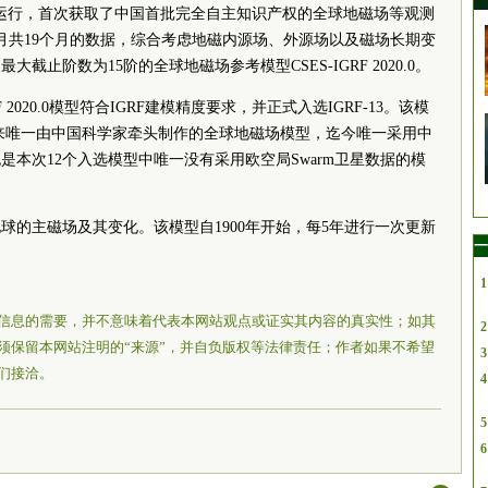
运行，首次获取了中国首批完全自主知识产权的全球地磁场等观测
9月共19个月的数据，综合考虑地磁内源场、外源场以及磁场长期变
止阶数为15阶的全球地磁场参考模型CSES-IGRF 2020.0。
 2020.0模型符合IGRF建模精度要求，并正式入选IGRF-13。该模
以来唯一由中国科学家牵头制作的全球地磁场模型，迄今唯一采用中
本次12个入选模型中唯一没有采用欧空局Swarm卫星数据的模
球的主磁场及其变化。该模型自1900年开始，每5年进行一次更新
一
1
信息的需要，并不意味着代表本网站观点或证实其内容的真实性；如其
2
须保留本网站注明的“来源”，并自负版权等法律责任；作者如果不希望
3
们接洽。
4
5
6