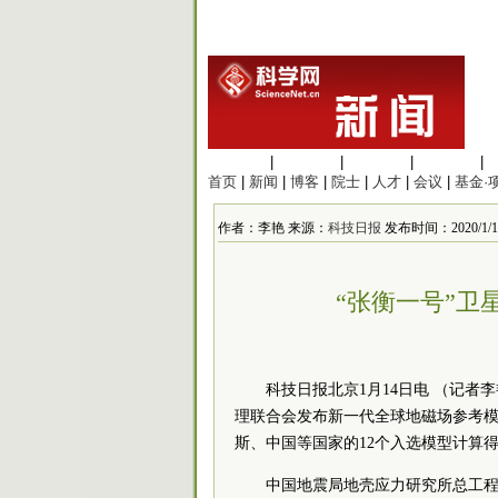
生命科学
|
医学科学
|
化学科学
|
工程材料
|
首页
|
新闻
|
博客
|
院士
|
人才
|
会议
|
基金·
作者：李艳 来源：
科技日报
发布时间：2020/1/15 
“张衡一号”
科技日报北京1月14日电 （记者
理联合会发布新一代全球地磁场参考模型
斯、中国等国家的12个入选模型计算得
中国地震局地壳应力研究所总工程师