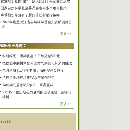
女童死于基因治疗：缺失的刹车与必要的反思
国家自然科学基金委员会发布多个项目指南
声带损伤修复有了新的非注射治疗策略
0
2026年度黑龙江省自然科学基金拟资助项目公
示
更多>>
编辑部推荐博文
科研绘图，暑期优惠！下单立减500元
植物园中的树木如何应对气候变化带来的挑战
色彩科研 | 工科生专属：插图配色灵感库
抗癌口香糖可将HPV水平降低93%
54种期刊居领域Top 10，IF高至47
SMHS丨稳定期心力衰竭的运动康复：策略与
机制
更多>>
32783