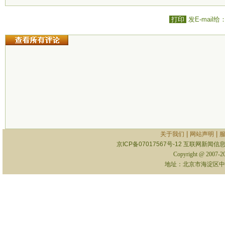
打印
发E-mail给
|
|
关于我们
网站声明
京ICP备07017567号-12
互联网新闻信息服
Copyright @ 2007-
地址：北京市海淀区中关村