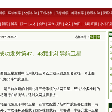
科学
|
医学科学
|
化学科学
|
工程材料
|
信息科学
|
地球科学
|
数理科学
|
管理
|
新闻
|
博客
|
院士
|
人才
|
会议
|
基金·项目
|
论文
|
绘图
|
视频·直播
|
小柯机
相
/23 9:38:20
选择字号：
小
中
大
1
2
成功发射第47、48颗北斗导航卫星
3
4
5
中国在西昌卫星发射中心用长征三号乙运载火箭及配套远征一号上面
6
、48颗北斗导航卫星。
7
，是目前在建的中国北斗三号系统的组网卫星。经过3个多小时的
8
续将进行在轨测试，适时入网提供服务。
置轻量化氢原子钟的卫星，还首次配置了新型导航任务处理机，有
此外，本次任务还搭载了国际搜救载荷，能够进一步提升北斗卫星