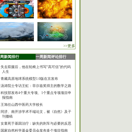
>>更多
周新闻排行
一周新闻评论排行
失去双腿后，他在轮椅上书写“高可信”的代码
人生
青藏高原地球系统模型1.0版在京发布
汤涛院士专访王虹：菲尔兹奖得主的数学之路
科技部发布4个重大专项、1个重点专项项目申
报指南
王旭任山西中医药大学校长
同济、南开涉学术不端论文，被《自然》及子
刊撤稿
女童死于基因治疗：缺失的刹车与必要的反思
国家自然科学基金委员会发布多个项目指南