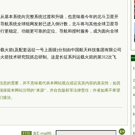
始从基本系统向完整系统过渡和升级，也意味着今年的北斗卫星开
星导航系统全球组网发射已进入倒计数，北斗将与其他全球卫星导
运行更稳定、功能更可靠的定位、导航和授时服务，成为面向全球
载火箭(及配套远征一号上面级)分别由中国航天科技集团有限公司
火箭技术研究院抓总研制。这是长征系列运载火箭的第312次飞
一
1
2
信息的需要，并不意味着代表本网站观点或证实其内容的真实性；如其
3
须保留本网站注明的“来源”，并自负版权等法律责任；作者如果不希望
4
们接洽。
5
6
7
打印
发E-mail给：
8