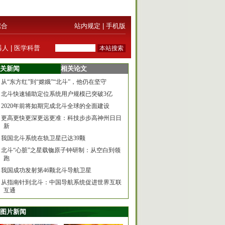
综合
站内规定
|
手机版
器人
|
医学科普
关新闻
相关论文
从“东方红”到“嫦娥”“北斗”，他仍在坚守
北斗快速辅助定位系统用户规模已突破3亿
2020年前将如期完成北斗全球的全面建设
更高更快更深更远更准：科技步步高神州日日
新
我国北斗系统在轨卫星已达39颗
北斗“心脏”之星载铷原子钟研制：从空白到领
跑
我国成功发射第46颗北斗导航卫星
从指南针到北斗：中国导航系统促进世界互联
互通
图片新闻