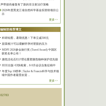
声带损伤修复有了新的非注射治疗策略
0
2026年度黑龙江省自然科学基金拟资助项目公
示
更多>>
编辑部推荐博文
科研绘图，暑期优惠！下单立减500元
甜菜根汁可以缓解怀孕对肾脏的压力
MDPI 2026参会旅行奖 (Travel Award) 中国区
获奖名单公布！
濒危活化石ELF理论重塑濒危物种保护优先级
IEEE出版+EI快检索，8-9月会议合集征稿中
年度Top 10榜单 | Taylor & Francis科学与技术领
域中国作者最受欢迎 ...
更多>>
32783