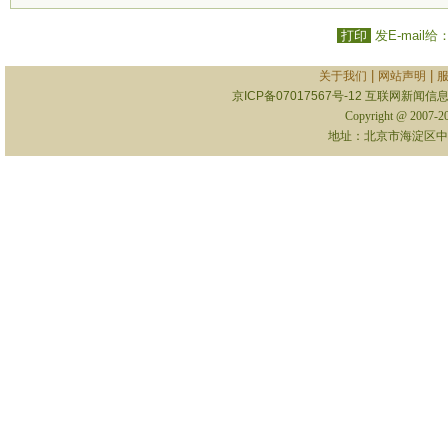
打印
发E-mail给
|
|
关于我们
网站声明
京ICP备07017567号-12
互联网新闻信息服
Copyright @ 2007-
地址：北京市海淀区中关村