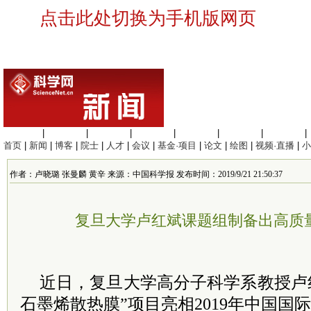
点击此处切换为手机版网页
生命科学
|
医学科学
|
化学科学
|
工程材料
|
信息科学
|
地球科学
|
数理科学
|
首页
|
新闻
|
博客
|
院士
|
人才
|
会议
|
基金·项目
|
论文
|
绘图
|
视频·直播
|
小
作者：卢晓璐 张曼麟 黄辛 来源：中国科学报 发布时间：2019/9/21 21:50:37
复旦大学卢红斌课题组制备出高质
近日，复旦大学高分子科学系教授卢
石墨烯散热膜”项目亮相2019年中国国