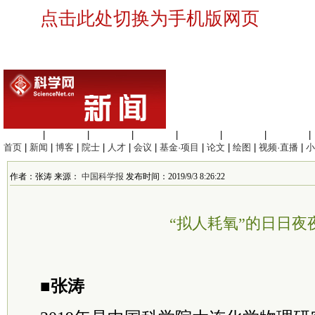
点击此处切换为手机版网页
生命科学
|
医学科学
|
化学科学
|
工程材料
|
信息科学
|
地球科学
|
数理科学
|
首页
|
新闻
|
博客
|
院士
|
人才
|
会议
|
基金·项目
|
论文
|
绘图
|
视频·直播
|
小
作者：张涛 来源：
中国科学报
发布时间：2019/9/3 8:26:22
“拟人耗氧”的日日夜
■张涛