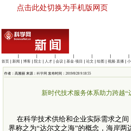
点击此处切换为手机版网页
生命科学
|
医学科学
|
化学科学
|
工程材料
|
信息科学
|
地球科学
|
数理科学
|
首页
|
新闻
|
博客
|
院士
|
人才
|
会议
|
基金·项目
|
论文
|
绘图
|
视频·直播
|
小
作者：高雅丽 来源：
科学网
发布时间：2019/8/28 9:18:55
新时代技术服务体系助力跨越“
在科学技术供给和企业实际需求之间
界称之为“达尔文之海”的概念，海岸两