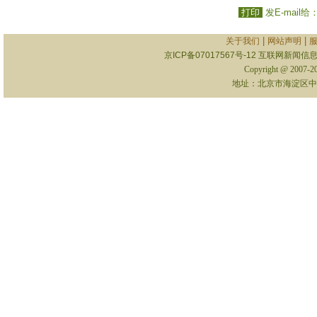
打印
发E-mail给
|
|
关于我们
网站声明
京ICP备07017567号-12
互联网新闻信息服
Copyright @ 2007-
地址：北京市海淀区中关村