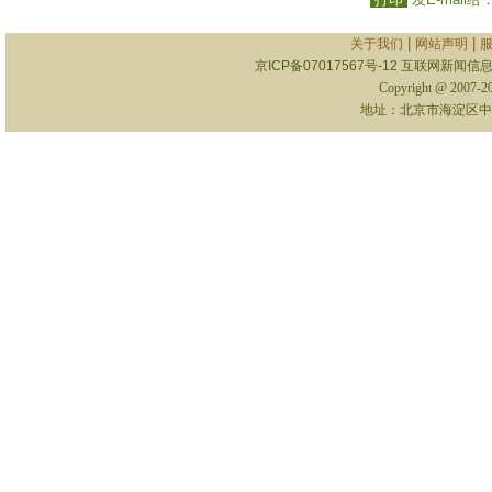
|
|
关于我们
网站声明
京ICP备07017567号-12
互联网新闻信息服
Copyright @ 2007-
地址：北京市海淀区中关村