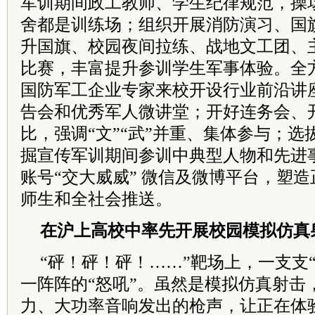
军训期间政工教师、学生纪律规范，操
舍都是训练场；组织开展消防演习、国
升国旗、校园夜间拉练、战地文工团、
比赛，丰富提升参训学生军事体验。全
国防军工企业专家来校开设行业前沿讲
告会和优秀军人微讲堂；开好连务会、
比，强调“文”“武”并重、集体参与；
掘宣传军训期间参训中典型人物和先进
账号“交大威威” 微信及微博平台，塑
师生和全社会推送。
在沪上高校中率先开展校园模拟仿真
“砰！砰！砰！……”靶场上，一支支“
一阵阵的“怒吼”。虽然是模拟仿真射击
力、大功率音响发出的枪声，让正在体