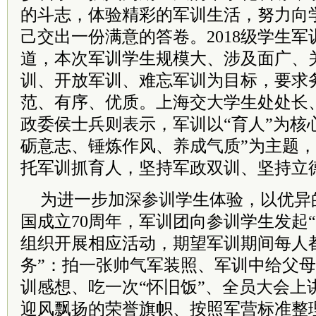
的斗志，体验精彩的军训生活，努力向
己交出一份满意的答卷。2018级学生
道，本次军训学生规模大、涉及面广、
训、开放军训、难忘军训为目标，要求
范、有序、优质。上海交大学生处处长、
政委侯士兵则表示，军训以“育人”为核
砺意志、锤炼作风、养成气质”为主题
托军训抓育人，坚持军政双训、坚持立
为进一步加深参训学生体验，以优异
国成立70周年，军训团向参训学生发起
组织开展相应活动，期望军训期间每人
务”：拍一张帅气军装照、军训中给父
训感想、吃一次“怀旧饭”、全员大会上
迎风飘扬的荣誉旗帜、按照军营标准整