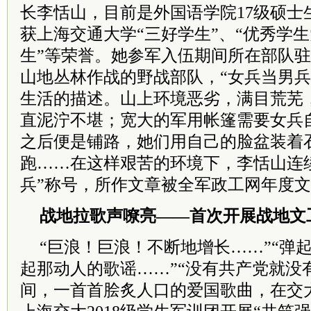
长李恬山，目前是外国语学院17级硕士
获上海交通大学“三好学生”、“优秀学生
生”等荣誉。她参军入伍期间所在部队
山地丛林作战的野战部队，“女兵当男兵
生活的描述。山上环境恶劣，满目荒芜
直泥泞不堪；宽大的军用帐篷需要女兵
之后便是铺路，她们用自己的脸盆装着
跑……在这样艰苦的环境下，李恬山连
兵”称号，所作文章被全军政工网年度
战地拉歌声嘹亮——首次开展战地文
“巨浪！巨浪！不断地增长……”“弹
起那动人的歌谣……”“没有
共产党
就没
间，一首首脍炙人口的爱国歌曲，在交