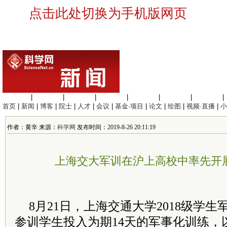
点击此处切换为手机版网页
生命科学
|
医学科学
|
化学科学
|
工程材料
|
信息科学
|
地球科学
|
数理科学
|
首页
|
新闻
|
博客
|
院士
|
人才
|
会议
|
基金·项目
|
论文
|
绘图
|
视频·直播
|
小
作者：黄辛 来源：
科学网
发布时间：2019-8-26 20:11:19
上海交大军训在沪上高校中率先开
8月21日，上海交通大学2018级学生
参训学生投入为期14天的军事化训练，