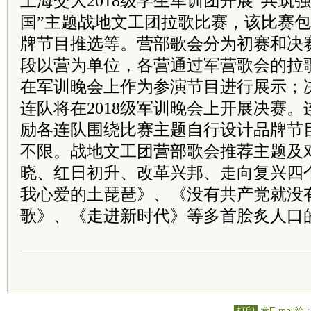
上海交大2018级学生军训团开展“共筑
国”主题战地文工团拉歌比赛，该比赛
牌节目推选等。营部歌会分为初赛和决
段以营为单位，各营通过军营歌会的拉
在军训晚会上作为参演节目进行展示；
连队将在2018级军训晚会上开展决赛
励各连队围绕比赛主题自行设计品牌节
不限。战地文工团营部歌会推荐主题及
晓、红日初升、改革兴邦、走向复兴四
我心爱的土琵琶》、《没有
共产党
就没
歌》、《走进新时代》等多首脍炙人口
打印
发E-mail给