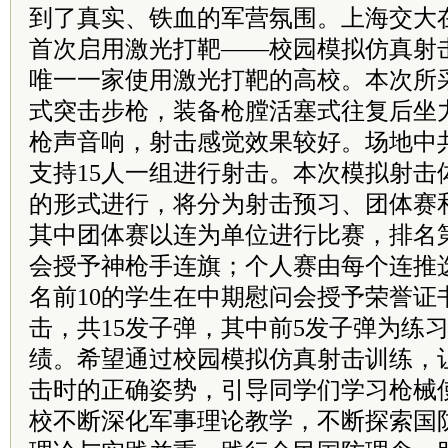
到了真实、铁血的军营氛围。上海交大在
首次启用激光打靶——校园模拟仿真射
唯一一家使用激光打靶的高校。本次所采
式突击步枪，装备枪膛活塞式往复后坐
枪声音响，射击感觉效果较好。场地中共
支持15人一组进行射击。本次模拟射击
的形式进行，将分为射击预习、团体赛
其中团体赛以连为单位进行比赛，排名
会授予神枪手连旗；个人赛由每个连推
名前10的学生在中期慰问会授予荣誉证
击，共15发子弹，其中前5发子弹为练习
绩。希望通过校园模拟仿真射击训练，
击时的正确姿势，引导同学们学习枪械
校不断深化军事理论教学，不断探索国