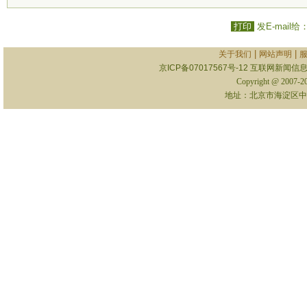
打印
发E-mail给
|
|
关于我们
网站声明
京ICP备07017567号-12
互联网新闻信息服
Copyright @ 2007-
地址：北京市海淀区中关村