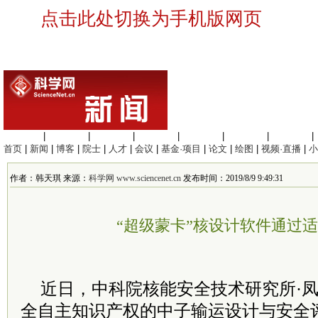
点击此处切换为手机版网页
生命科学
|
医学科学
|
化学科学
|
工程材料
|
信息科学
|
地球科学
|
数理科学
|
首页
|
新闻
|
博客
|
院士
|
人才
|
会议
|
基金·项目
|
论文
|
绘图
|
视频·直播
|
小
作者：韩天琪 来源：
科学网 www.sciencenet.cn
发布时间：2019/8/9 9:49:31
“超级蒙卡”核设计软件通过
近日，中科院核能安全技术研究所·
全自主知识产权的中子输运设计与安全评