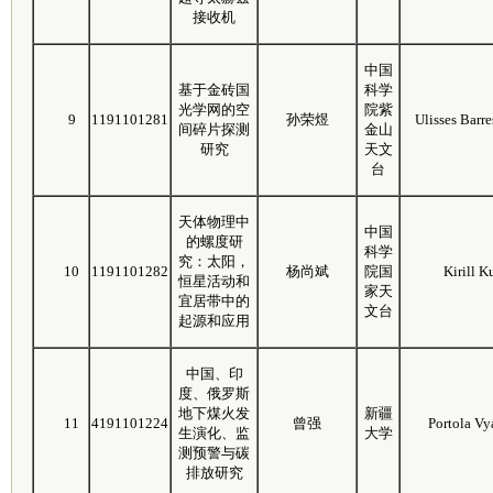
接收机
中国
基于金砖国
科学
光学网的空
院紫
9
1191101281
孙荣煜
Ulisses Barr
间碎片探测
金山
研究
天文
台
天体物理中
中国
的螺度研
科学
究：太阳，
10
1191101282
杨尚斌
院国
Kirill 
恒星活动和
家天
宜居带中的
文台
起源和应用
中国、印
度、俄罗斯
地下煤火发
新疆
11
4191101224
曾强
Portola Vy
生演化、监
大学
测预警与碳
排放研究