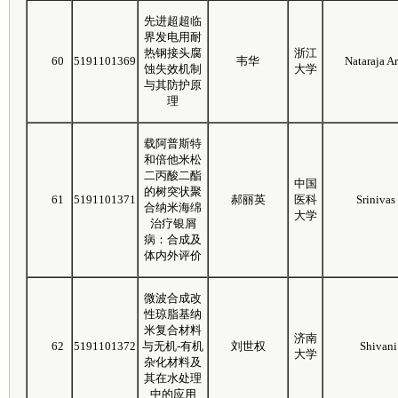
先进超超临
界发电用耐
热钢接头腐
浙江
60
5191101369
韦华
Nataraja A
蚀失效机制
大学
与其防护原
理
载阿普斯特
和倍他米松
二丙酸二酯
中国
的树突状聚
61
5191101371
郝丽英
医科
Srinivas
合纳米海绵
大学
治疗银屑
病：合成及
体内外评价
微波合成改
性琼脂基纳
米复合材料
济南
62
5191101372
与无机-有机
刘世权
Shivani
大学
杂化材料及
其在水处理
中的应用