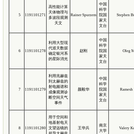
中国
高性能计算
科学
天体物理与
5
1191101271
Rainer Spurzem
院国
Stephen Br
多波段观测
家天
天文
文台
中国
利用大型现
科学
代巡天数据
6
1191101278
赵刚
院国
Oleg 
确定银河系
家天
的星际消光
文台
利用兆赫兹
中国
到太赫兹的
科学
射电频谱和
7
1191101279
颜毅华
院国
Ramesh 
成像观测诊
家天
断空间天气
文台
事件
用于空间和
地基射电天
南京
8
1191101280
文望远镜的
王华兵
Valery K
大学
超导太赫兹