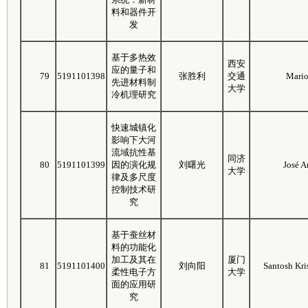
料和器件开
发
基于多热效
西安
应的量子和
79
5191101398
张胜利
交通
Mario
先进材料制
大学
冷机理研究
快速城镇化
影响下大河
流域抗性基
同济
80
5191101399
因的演化规
刘曙光
José A
大学
律及多尺度
控制技术研
究
基于蚕丝材
料的功能化
加工及其在
厦门
81
5191101400
刘向阳
Santosh Kr
柔性电子方
大学
面的应用研
究