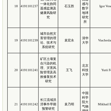
一体化协同
感与
18
4191101237
石玉胜
Igor Ves
遥感监测及
数字
健康风险研
地球
究
研究
所
城市自然灾
害管理的理
清华
19
4191101239
袁宏永
Viachesl
论、技术与
大学
系统研究
矿区土壤复
合污染的机
北京
理、灾害风
20
4191101241
王飞
科技
Yurii 
险管理及高
大学
效修复技术
研究
中国
科学
长江流域洪
院大
21
4191101242
涝事件早期
袁乃明
Mikhail 
气物
预警研究
理研