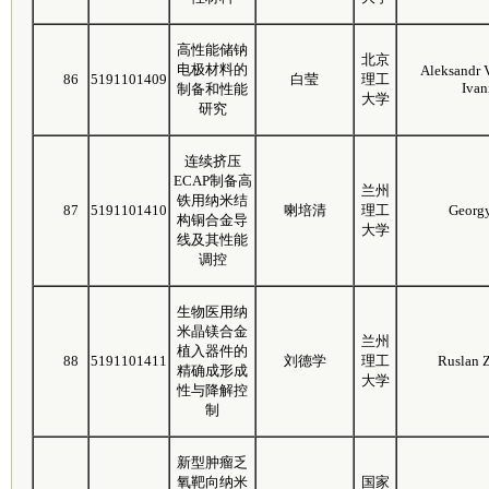
高性能储钠
北京
电极材料的
Aleksandr 
86
5191101409
白莹
理工
Ivan
制备和性能
大学
研究
连续挤压
ECAP制备高
兰州
铁用纳米结
87
5191101410
喇培清
理工
Georg
构铜合金导
大学
线及其性能
调控
生物医用纳
米晶镁合金
兰州
植入器件的
88
5191101411
刘德学
理工
Ruslan Z
精确成形成
大学
性与降解控
制
新型肿瘤乏
氧靶向纳米
国家