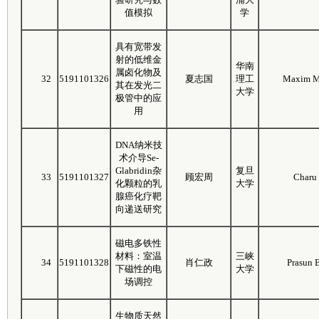
值模拟
学
具有宽带发
射的低维金
华南
属卤化物及
32
5191101326
夏志国
理工
Maxim M
其在发光二
大学
极管中的应
用
DNA纳米技
术介导Se-
Glabridin杂
复旦
33
5191101327
顾宏周
Charu
化颗粒的乳
大学
腺癌化疗靶
向递送研究
磁电多铁性
材料：室温
三峡
34
5191101328
肖仁政
Prasun 
下磁性的电
大学
场调控
生物质天然