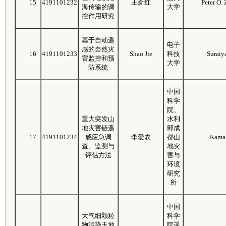
15
4191101232
王新红
Peter O.
海传输的调
大学
控作用研究
基于自动遥
电子
感的自然灾
16
4191101233
Shao Jie
科技
Suraiy
害监控和预
大学
防系统
中国
科学
院、
重大突发山
水利
地灾害链遥
部成
17
4191101234
感应急调
李爱农
都山
Kamal
查、监测与
地灾
评估方法
害与
环境
研究
所
中国
大气细颗粒
科学
物污染天地
院遥