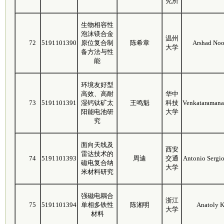
究所
生物相容性
泡沫镁合金
温州
72
5191101390
原位复合制
陈希章
Arshad Noo
大学
备方法与性
能
环境友好型
高效、高耐
华中
73
5191101391
湿钙钛矿太
王鸣魁
科技
Venkataraman
阳能电池研
大学
究
面向天线及
西安
雷达技术的
74
5191101393
周迪
交通
Antonio Sergi
磁电复合纳
大学
米材料研究
强磁电耦合
浙江
75
5191101394
单相多铁性
陈湘明
Anatoly K
大学
材料