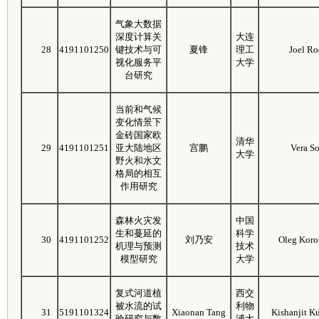
气象大数据
深度计算关
大连
28
4191101250
键技术与可
夏锋
理工
Joel Ro
视化服务平
大学
台研究
当前和气候
变化情景下
金砖国家欧
清华
29
4191101251
亚大陆地区
宫鹏
Vera S
大学
野火和水文
格局的相互
作用研究
森林火灾发
中国
生和蔓延的
科学
30
4191101252
刘乃安
Oleg Koro
机理与预测
技术
模型研究
大学
复式河道植
西交
被水流的试
利物
31
5191101324
Xiaonan Tang
Kishanjit K
验研究与数
浦大