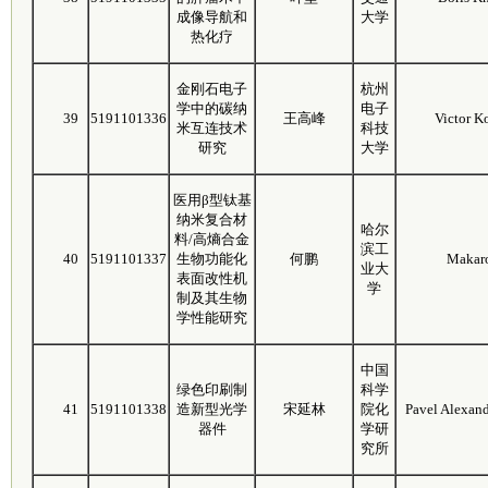
成像导航和
大学
热化疗
金刚石电子
杭州
学中的碳纳
电子
39
5191101336
王高峰
Victor K
米互连技术
科技
研究
大学
医用β型钛基
纳米复合材
哈尔
料/高熵合金
滨工
40
5191101337
生物功能化
何鹏
Makaro
业大
表面改性机
学
制及其生物
学性能研究
中国
绿色印刷制
科学
41
5191101338
造新型光学
宋延林
院化
Pavel Alexan
器件
学研
究所