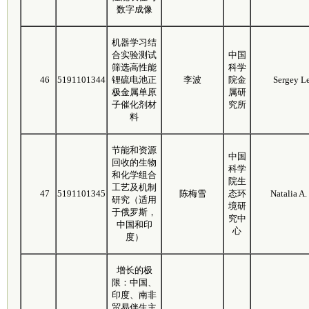
数字成像
机器学习结
合实验测试
中国
筛选高性能
科学
46
5191101344
锂硫电池正
李波
院金
Sergey L
极金属单原
属研
子催化剂材
究所
料
节能和资源
中国
回收的生物
科学
和化学组合
院生
工艺及机制
47
5191101345
陈梅雪
态环
Natalia A.
研究（适用
境研
于俄罗斯，
究中
中国和印
心
度）
增长的极
限：中国、
印度、南非
贸易伴生主