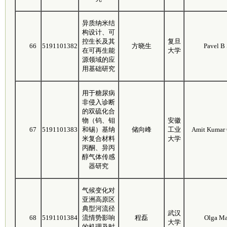
异质纳米结
构设计、可
控生长及其
复旦
66
5191101382
方晓生
Pavel B
在可再生能
大学
源领域的应
用基础研究
用于糖尿病
非侵入诊断
的双硫化合
物（钨、钼
安徽
67
5191101383
和锡）基纳
储向峰
工业
Amit Kumar 
米复合材料
大学
丙酮、异丙
醇气体传感
器研究
气候变化对
亚洲高原区
典型河流径
武汉
68
5191101384
流情势影响
程磊
Olga Ma
大学
的机理及时