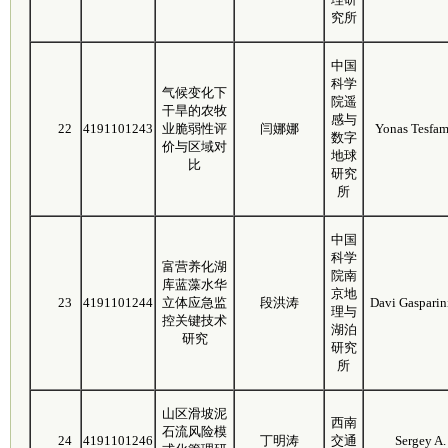
究所
中国
科学
气候变化下
院遥
干旱的农牧
感与
22
4191101243
业脆弱性评
闫娜娜
Yonas Tesfa
数字
价与区域对
地球
比
研究
所
中国
科学
富营养化湖
院南
库蓝藻水华
京地
23
4191101244
立体应急监
段洪涛
Davi Gasparin
理与
控关键技术
湖泊
研究
研究
所
山区滑坡泥
西南
石流风险模
24
4191101246
丁明涛
交通
Sergey A.