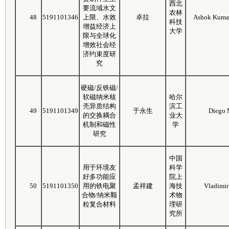
西北
要流域水文
农林
48
5191101346
上限、水效
卓拉
Ashok Kuma
科技
增益经济上
大学
限与全球化
增效社会经
济约束度研
究
硬磁/反铁磁/
软磁纳米核
哈尔
壳异质结构
滨工
49
5191101349
于永生
Diego 
的交换耦合
业大
机制和磁性
学
研究
中国
用于环境友
科学
好多功能应
院上
50
5191101350
用的铁电聚
孟祥建
海技
Vladimir
合物/纳米颗
术物
粒复合材料
理研
究所