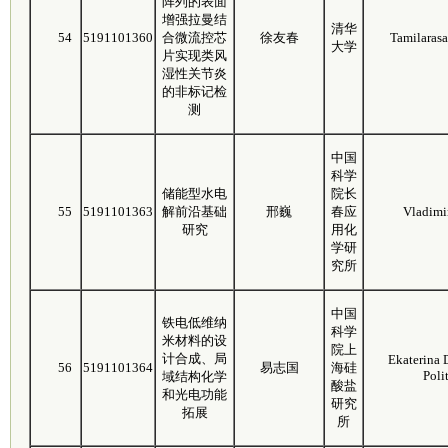
阵列的表面
增强拉曼结
清华
54
5191101360
合微流控芯
徐友春
Tamilarasa
大学
片实现类风
湿性关节炎
的非标记检
测
中国
科学
储能型水电
院长
55
5191101363
解前沿基础
邢巍
春应
Vladimi
研究
用化
学研
究所
中国
铁电低维纳
科学
米材料的设
院上
计合成、局
Ekaterina 
56
5191101364
易志国
海硅
Poli
域结构化学
酸盐
和光电功能
研究
拓展
所