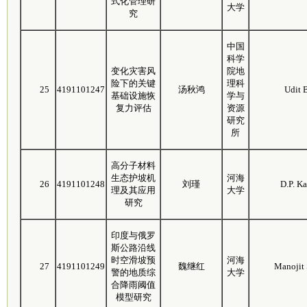
式化管理研
大学
究
中国
科学
变化灾害风
院地
险下的关键
理科
25
4191101247
汤秋鸿
Udit 
基础设施恢
学与
复力评估
资源
研究
所
高分子材料
生态护坡机
河海
26
4191101248
刘瑾
D.P. K
理及其应用
大学
研究
印度与俄罗
斯公路沿线
时空滑坡预
河海
27
4191101249
魏继红
Manojit
警的地质综
大学
合降雨阈值
模型研究