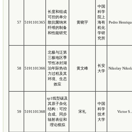
中国
长度和组成
科学
可控的单分
院上
57
5191101365
散抗菌纳米
黄晓宇
海有
Pedro Henriqu
纤维的制备
机化
和性能研究
学研
究所
北极与泛第
三极地区季
节性冰封湖
长安
58
5191101366
泊年际热动
黄文峰
Nikolay Nikol
大学
力过程及其
环境、生态
效应
sp1线型碳及
其原子杂化
中国
结构：可控
科学
59
5191101368
宋礼
Victor S
合成、同步
技术
辐射表征和
大学
理论模拟