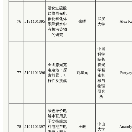
活化过硫酸
盐协同光电
催化氧化体
武汉
76
5191101395
张晖
Alex K
系降解水中
大学
有机污染物
的研究
中国
科学
院长
全固态光充
春光
电电池：探
学精
77
5191101396
刘星元
Pratya
索前景，可
密机
行性及挑战
械与
物理
研究
所
绿色廉价电
解水联用质
子交换膜燃
中山
78
5191101397
料电池产电
王毅
Anatol
大学
系统：新材