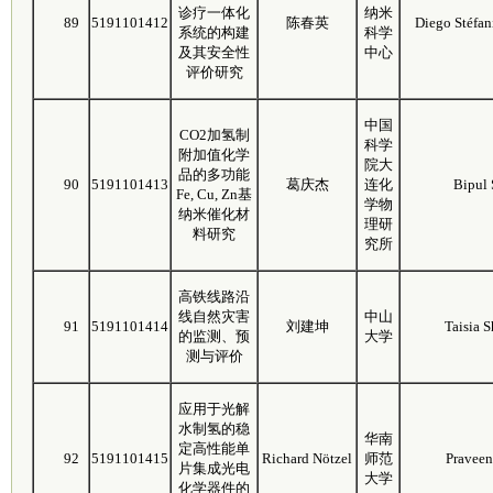
诊疗一体化
纳米
89
5191101412
陈春英
Diego Stéfan
系统的构建
科学
及其安全性
中心
评价研究
中国
CO2加氢制
科学
附加值化学
院大
品的多功能
90
5191101413
葛庆杰
连化
Bipul 
Fe, Cu, Zn基
学物
纳米催化材
理研
料研究
究所
高铁线路沿
线自然灾害
中山
91
5191101414
刘建坤
Taisia 
的监测、预
大学
测与评价
应用于光解
水制氢的稳
华南
定高性能单
92
5191101415
Richard Nötzel
师范
Pravee
片集成光电
大学
化学器件的