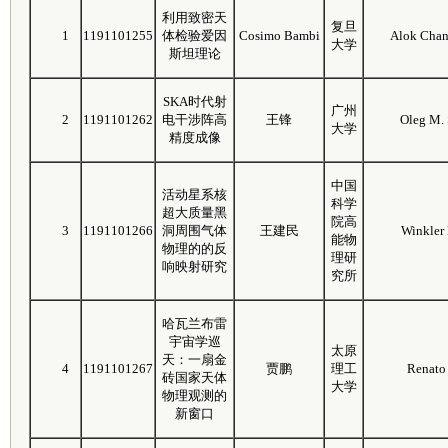
利用致密天
复旦
1
1191101255
体检验爱因
Cosimo Bambi
Alok Chan
大学
斯坦理论
SKA时代射
广州
2
1191101262
电干涉阵高
王锋
Oleg M.
大学
精度成像
中国
活动星系核
科学
超大质量黑
院高
3
1191101266
洞周围气体
王建民
Winkler
能物
物理的的反
理研
响映射研究
究所
哈瓦兰布雷
宇宙学巡
太原
天：一扇金
4
1191101267
贾鹏
理工
Renato
砖国家天体
大学
物理观测的
新窗口