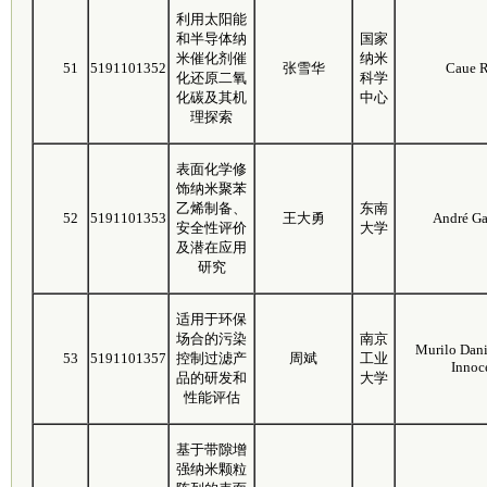
利用太阳能
和半导体纳
国家
米催化剂催
纳米
51
5191101352
张雪华
Caue R
化还原二氧
科学
化碳及其机
中心
理探索
表面化学修
饰纳米聚苯
乙烯制备、
东南
52
5191101353
王大勇
André G
安全性评价
大学
及潜在应用
研究
适用于环保
场合的污染
南京
Murilo Dani
53
5191101357
控制过滤产
周斌
工业
Innoc
品的研发和
大学
性能评估
基于带隙增
强纳米颗粒