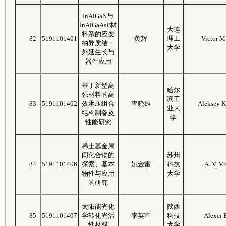
InAlGaN与
InAlGaAsP材
大连
料系的应变
82
5191101401
黄辉
理工
Victor M
纳异质结：
大学
外延生长与
器件应用
基于新型高
哈尔
强材料的高
滨工
83
5191101402
效承压组合
查晓雄
Aleksey 
业大
结构制备及
学
性能研究
稀土基金属
间化合物的
苏州
84
5191101406
探索、基本
姚金雷
科技
A. V. M
物性与应用
大学
的研究
太阳能光化
陕西
85
5191101407
学转化光活
李英宣
科技
Alexei 
性材料
大学