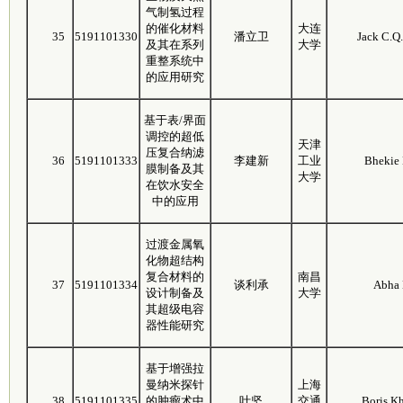
气制氢过程
的催化材料
大连
35
5191101330
潘立卫
Jack C.Q.
及其在系列
大学
重整系统中
的应用研究
基于表/界面
调控的超低
天津
压复合纳滤
36
5191101333
李建新
工业
Bhekie
膜制备及其
大学
在饮水安全
中的应用
过渡金属氧
化物超结构
复合材料的
南昌
37
5191101334
谈利承
Abha 
设计制备及
大学
其超级电容
器性能研究
基于增强拉
曼纳米探针
上海
38
5191101335
的肿瘤术中
叶坚
交通
Boris K