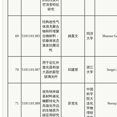
空演变特征
研究
结构改性气
体填充聚合
物和纤维聚
同济
69
5191101385
合物材料：
姚曼文
Mansur G
大学
驻极体状态
激发抗菌活
性
用于近红外
激光器和放
浙江
70
5191101387
邱建荣
Sergei 
大器的新型
大学
玻璃光纤
中国
改性纳米碳
科学
基材料催化
院大
糠醛转化为
71
5191101389
苏党生
连化
Neeraj
高值化学品
学物
的生物质升
理研
级应用研究