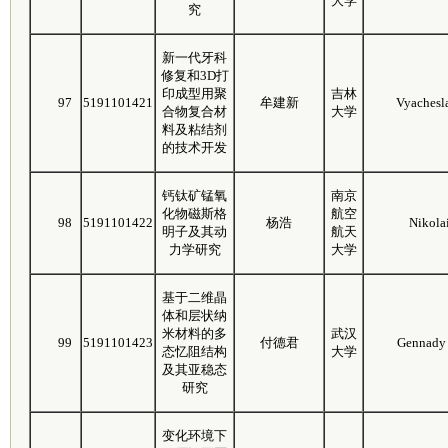
大学
究
新一代牙科
修复和3D打
印成型用聚
吉林
97
5191101421
牟建新
Vyachesl
合物复合材
大学
料及粘结剂
的技术开发
钙钛矿锰氧
南京
化物磁斯格
航空
98
5191101422
杨浩
Nikola
明子及其动
航天
力学研究
大学
基于二维晶
体和层状纳
米材料的多
武汉
99
5191101423
付德君
Gennady 
态忆阻结构
大学
及其亚稳态
研究
变化环境下