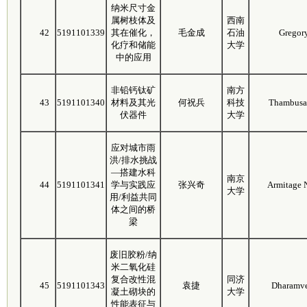
纳米尺寸金
属树枝体及
西南
42
5191101339
其在催化，
毛金成
石油
Gregor
化疗和储能
大学
中的应用
非铅钙钛矿
南方
43
5191101340
材料及其光
何祝兵
科技
Thambusa
伏器件
大学
应对城市雨
洪/排水挑战
—搭建水科
南京
44
5191101341
学与实践应
张兴奇
Armitage N
大学
用/利益共同
体之间的桥
梁
废旧胶粉/纳
米二氧化硅
复合改性混
同济
45
5191101343
袁捷
Dharamve
凝土砌块的
大学
性能表征与