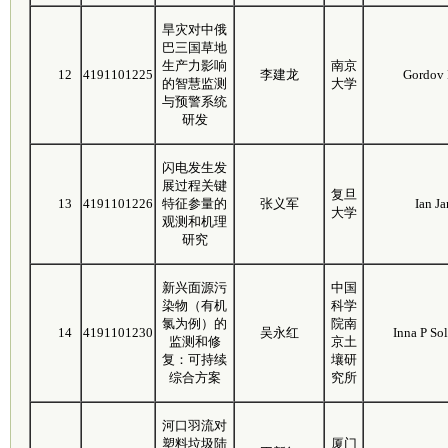
旱灾对中俄
巴三国草地
生产力影响
南京
12
4191101225
李建龙
Gordov
的智慧监测
大学
与预警系统
研发
闪电发生发
展过程关键
复旦
13
4191101226
特征参量的
张义军
Ian Ja
大学
观测和机理
研究
新兴面源污
中国
染物（有机
科学
氯为例）的
院南
14
4191101230
吴永红
Inna P So
监测和修
京土
复：可持续
壤研
综合方案
究所
河口羽流对
塑料垃圾陆
厦门