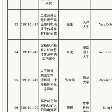
研究
二维超薄云
母片用于高
天津
93
5191101417
温燃料电池
张生
Yury Dob
大学
质子传导膜
材料的研究
淀粉纳米颗
华南
粒在矿物悬
94
5191101418
余龙
理工
André Car
浮体系中的
大学
应用研究
人工河道中
的微塑料：
清华
95
5191101419
源解析、迁
张大奕
Alexande
大学
移模拟和生
态影响
高效稳定印
华中
刷钙钛矿太
96
5191101420
胡玥
科技
Suraj
阳能电池研