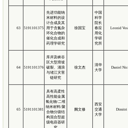
先进功能纳
中国
米材料的设
科学
计合成及其
院长
63
5191101375
用于含氮杂
徐国宝
春应
Leonid Vos
环化合物的
用化
催化合成和
学研
药理学研究
究所
库岸及峡谷
区大型滑坡
清华
64
5191101376
破裂、涌浪
徐文杰
Daniel Nic
大学
与堵江灾害
链研究
具有高柔性
高性能金属
氧化物/二维
西安
纳米材料/聚
65
5191101381
阙文修
交通
Dimitri
合物分级结
大学
构混合型超
级电容器研
究