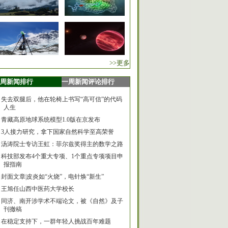
>>更多
周新闻排行
一周新闻评论排行
失去双腿后，他在轮椅上书写“高可信”的代码
人生
青藏高原地球系统模型1.0版在京发布
3人接力研究，拿下国家自然科学至高荣誉
汤涛院士专访王虹：菲尔兹奖得主的数学之路
科技部发布4个重大专项、1个重点专项项目申
报指南
封面文章|皮炎如“火烧”，电针焕“新生”
王旭任山西中医药大学校长
同济、南开涉学术不端论文，被《自然》及子
刊撤稿
在稳定支持下，一群年轻人挑战百年难题