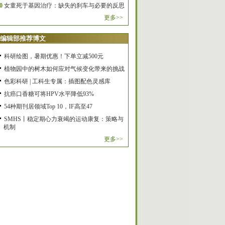
0
女童死于基因治疗：缺失的刹车与必要的反思
更多>>
编辑部推荐博文
科研绘图，暑期优惠！下单立减500元
植物园中的树木如何应对气候变化带来的挑战
色彩科研 | 工科生专属：插图配色灵感库
抗癌口香糖可将HPV水平降低93%
54种期刊居领域Top 10，IF高至47
SMHS丨稳定期心力衰竭的运动康复：策略与
机制
更多>>