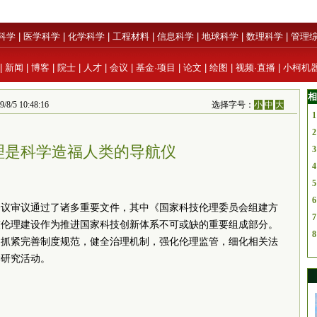
科学
|
医学科学
|
化学科学
|
工程材料
|
信息科学
|
地球科学
|
数理科学
|
管理
|
新闻
|
博客
|
院士
|
人才
|
会议
|
基金·项目
|
论文
|
绘图
|
视频·直播
|
小柯机
相
/5 10:48:16
选择字号：
小
中
大
1
2
理是科学造福人类的导航仪
3
4
5
6
会议审议通过了诸多重要文件，其中《国家科技伦理
委员
会组建方
7
技伦理建设作为推进国家科技创新体系不可或缺的重要组成部分。
8
，抓紧完善制度规范，健全治理机制，强化伦理监管，细化相关法
学研究活动。