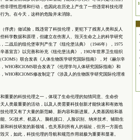
1
一些非理性思维和行动，也因此在历史上产生了一些违背科技伦理
的行为。在今天，这样的危险并未消除。
人（俘虏）做试验，既违背了科技伦理，更犯下了残害人类和反人
一些科学数据和原理，但建立在伤害人、毁灭生命之上的科学研究
二战后的纽伦堡审判产生了《纽伦堡法典》（1946年），1975
辛基宣言》以完善和补充《纽伦堡法典》，1982年世界卫生组织
（CIOMS）联合发表《人体生物医学研究国际指南》，对《赫尔辛
年，WHO和CIOMS联合发表了《伦理学与人体研究国际指南》和
年，WHO和CIOMS修改制定了《涉及人的生物医学研究国际伦理准
尽和重要的科技伦理之一，体现了生命伦理的知情同意、生命价
今天人类最重要的活动，以及人类需要科技创新才能快速和有效地
科技伦理又有了大量的新范畴、新内容和新进展。人类基因组和基
能、5G技术、机器人、脑机接口、人脸识别、纳米技术、辅助生
创新和科技研发的新领域，也关系到所有人的福祉，但另一方面也
和毁灭，如此，科技伦理的导航和规范作用就极为重要和显著。