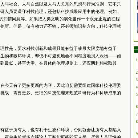
中人与社会、人与自然以及人与人关系的思想与行为准则，它不只
科研人员要遵守科技伦理，还包括科技成果应用中的伦理。例如，
时的知情同意等。如果把人类文明的演化当作一个永无止境的征程，
和创新。但是，仅有动力还不够，还必须能识别方向，科技伦理就
的理性是，要求科技创新和成果只能有益于或最大限度地有益于
一
害生物和破坏环境，即便不可避免地会不同程度地损人毁物——如
1
少到最低，甚至为零。在具体的伦理规则上，还应两利相权取其
2
3
，在今天有了更多更新的内容，因此迫切需要组建国家科技伦理
委
4
多挑战，需要更多、更细的科技伦理来规范科研行为和科研成果的
5
6
7
8
是有益于所有人，也有利于生态和环境，否则就会让所有人都陷入
9
会。霍金生前就多次谈论人工智能可能毁灭人类。尽管人是理性的