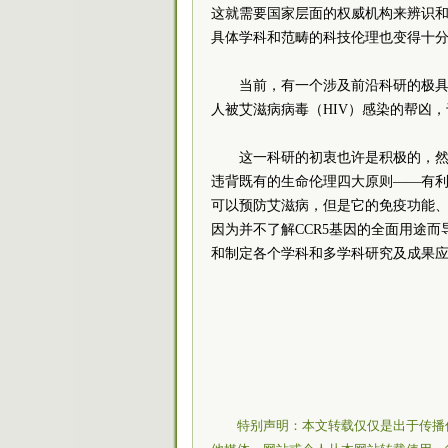
这就需要国家层面的权威机构来辨识
具体学科和范畴的科技伦理也变得十
当前，有一个涉及前沿科研的极具
人被
艾滋病
病毒（HIV）感染的帮凶
这一科研的初衷也许是积极的，
违背既有的生命伦理四大原则——有利
可以预防
艾滋病
，但是它的免疫功能
因为并不了解CCR5基因的全面用途
和制定各个学科和多学科研究及成果
特别声明：本文转载仅仅是出于传播