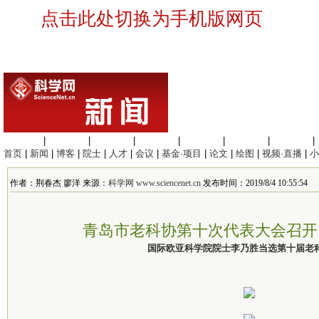
点击此处切换为手机版网页
生命科学
|
医学科学
|
化学科学
|
工程材料
|
信息科学
|
地球科学
|
数理科学
|
首页
|
新闻
|
博客
|
院士
|
人才
|
会议
|
基金·项目
|
论文
|
绘图
|
视频·直播
|
小
作者：荆春杰 廖洋 来源：
科学网 www.sciencenet.cn
发布时间：2019/8/4 10:55:54
青岛市老科协第十次代表大会召开
国际欧亚科学院院士李乃胜当选第十届老