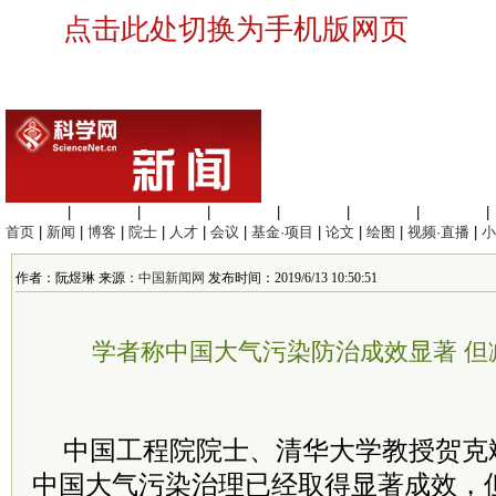
点击此处切换为手机版网页
生命科学
|
医学科学
|
化学科学
|
工程材料
|
信息科学
|
地球科学
|
数理科学
|
首页
|
新闻
|
博客
|
院士
|
人才
|
会议
|
基金·项目
|
论文
|
绘图
|
视频·直播
|
小
作者：阮煜琳 来源：
中国新闻网
发布时间：2019/6/13 10:50:51
学者称中国大气污染防治成效显著 但
中国工程院院士、清华大学教授贺克
中国大气污染治理已经取得显著成效，