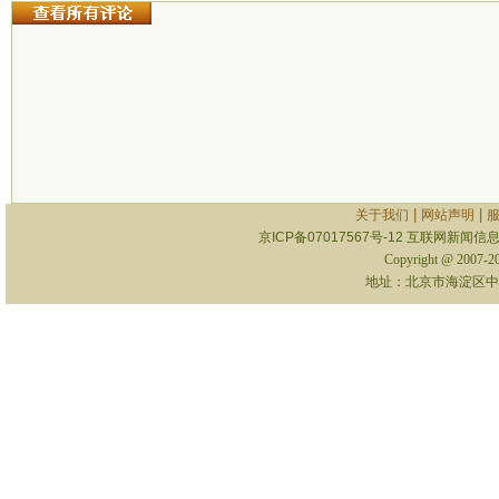
|
|
关于我们
网站声明
京ICP备07017567号-12
互联网新闻信息服
Copyright @ 2007-
地址：北京市海淀区中关村