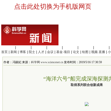
点击此处切换为手机版网页
生命科学
|
医学科学
|
化学科学
|
工程材料
|
信息科学
|
地球科学
|
数理科学
|
首页
|
新闻
|
博客
|
院士
|
人才
|
会议
|
基金·项目
|
论文
|
绘图
|
视频·直播
|
小
作者：冯丽妃 来源：
科学网 www.sciencenet.cn
发布时间：2019/5/16 17:30:59
“海洋六号”船完成深海探测
取得系列联合创新成果