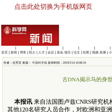
点击此处切换为手机版网页
生命科学
|
医学科学
|
化学科学
|
工程材料
|
信息科学
|
地球科学
|
数理科学
|
首页
|
新闻
|
博客
|
院士
|
人才
|
会议
|
基金·项目
|
论文
|
绘图
|
视频·直播
|
小
作者：任芳言 来源：
中国科学报
发布时间：2019/5/14 10:08:10
古DNA揭示马的身
本报讯
来自法国图卢兹CNRS研究机
其他120名研究人员合作，对欧洲和亚