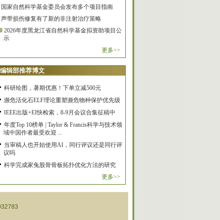
国家自然科学基金委员会发布多个项目指南
声带损伤修复有了新的非注射治疗策略
0
2026年度黑龙江省自然科学基金拟资助项目公
示
更多>>
编辑部推荐博文
科研绘图，暑期优惠！下单立减500元
濒危活化石ELF理论重塑濒危物种保护优先级
IEEE出版+EI快检索，8-9月会议合集征稿中
年度Top 10榜单 | Taylor & Francis科学与技术领
域中国作者最受欢迎 ...
当审稿人也开始使用AI，同行评议还是同行评
议吗
科学完成家兔股骨骨板拓扑优化方法的研究
更多>>
32783