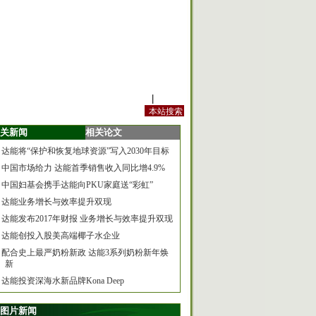
站内规定
|
手机版
关新闻
相关论文
达能将“保护和恢复地球资源”写入2030年目标
中国市场给力 达能首季销售收入同比增4.9%
中国妇基会携手达能向PKU家庭送“彩虹”
达能业务增长与效率提升双现
达能发布2017年财报 业务增长与效率提升双现
达能创投入股美高端椰子水企业
配合史上最严奶粉新政 达能3系列奶粉新年焕
新
达能投资深海水新品牌Kona Deep
图片新闻