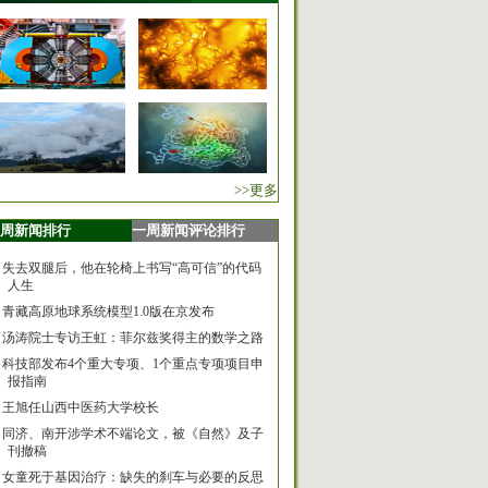
>>更多
周新闻排行
一周新闻评论排行
失去双腿后，他在轮椅上书写“高可信”的代码
人生
青藏高原地球系统模型1.0版在京发布
汤涛院士专访王虹：菲尔兹奖得主的数学之路
科技部发布4个重大专项、1个重点专项项目申
报指南
王旭任山西中医药大学校长
同济、南开涉学术不端论文，被《自然》及子
刊撤稿
女童死于基因治疗：缺失的刹车与必要的反思