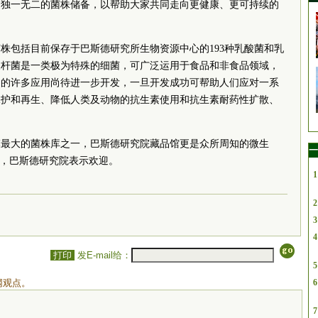
们独一无二的菌株储备，以帮助大家共同走向更健康、更可持续的
菌株包括目前保存于巴斯德研究所生物资源中心的193种乳酸菌和乳
歧杆菌是一类极为特殊的细菌，可广泛运用于食品和非食品领域，
们的许多应用尚待进一步开发，一旦开发成功可帮助人们应对一系
保护和再生、降低人类及动物的抗生素使用和抗生素耐药性扩散、
。
模最大的菌株库之一，巴斯德研究院藏品馆更是众所周知的微生
一
措，巴斯德研究院表示欢迎。
1
2
3
4
打印
发E-mail给：
5
网观点。
6
7