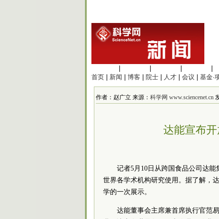
生命科学
|
医学科学
|
化学科学
|
工程材料
|
首页
|
新闻
|
博客
|
院士
|
人才
|
会议
|
基金·
作者：赵广立 来源：
科学网 www.sciencenet.cn
发
达能宣布开
记者5月10日从跨国食品公司达能
世界各学术机构研究使用。据了解，
学的一次展示。
达能董事会主席兼首席执行官范易