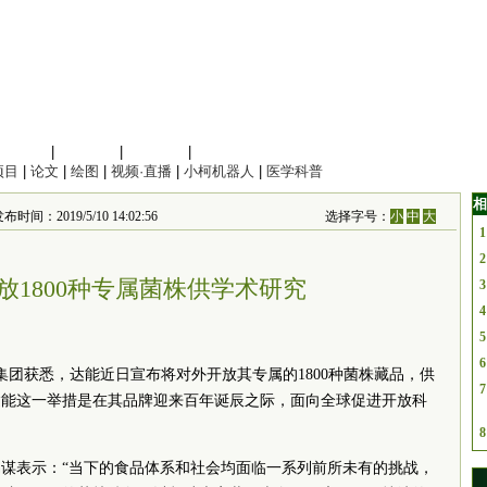
信息科学
|
地球科学
|
数理科学
|
管理综合
项目
|
论文
|
绘图
|
视频·直播
|
小柯机器人
|
医学科普
相
布时间：2019/5/10 14:02:56
选择字号：
小
中
大
1
2
放1800种专属菌株供学术研究
3
4
5
6
集团获悉，达能近日宣布将对外开放其专属的1800种菌株藏品，供
7
达能这一举措是在其品牌迎来百年诞辰之际，面向全球促进开放科
8
谋表示：“当下的食品体系和社会均面临一系列前所未有的挑战，