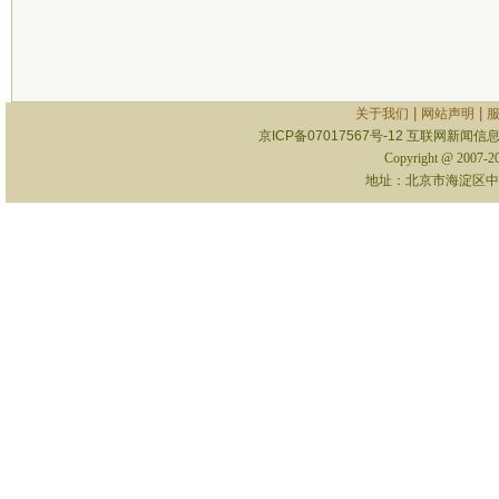
|
|
关于我们
网站声明
京ICP备07017567号-12
互联网新闻信息服
Copyright @ 2007-
地址：北京市海淀区中关村