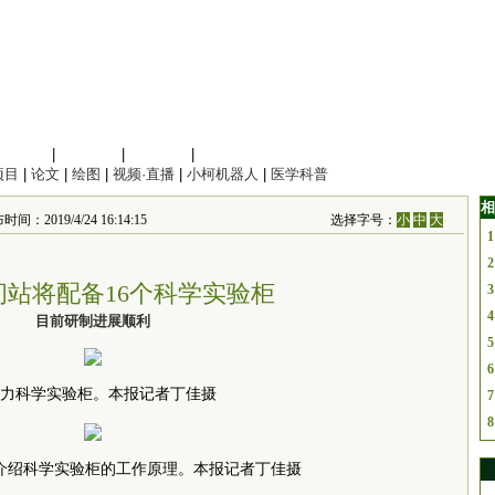
信息科学
|
地球科学
|
数理科学
|
管理综合
项目
|
论文
|
绘图
|
视频·直播
|
小柯机器人
|
医学科普
相
间：2019/4/24 16:14:15
选择字号：
小
中
大
1
2
间站将配备16个科学实验柜
3
4
目前研制进展顺利
5
6
力科学实验柜。本报记者丁佳摄
7
8
介绍科学实验柜的工作原理。本报记者丁佳摄