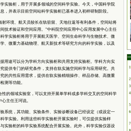
科学实验柜，用于开展多领域的空间科学实验。今天，中国科学院
消息，并表示目前空间站科学实验柜已基本进入初样研制阶段。
辐射环境、航天员较长在轨驻留、天地往返等有利条件，空间站将
间技术验证和空间应用。”中科院空间应用中心应用发展中心主任
个科学实验柜将用于开展航天医学、空间生命科学与生物技术、微
科学、微重力基础物理、航天新技术等研究方向的科学实验，以及
一
根据用途可以分为学科方向实验柜和共用支持实验柜。学科方向实
1
研究提供专门的研究条件，支持在轨实施空间科学与应用研究。共
研究的共性应用需求，提供在轨实验精细操作、样品存储、高微重
2
与检测等功能。
3
4
合性的领域实验室，可以支持开展单学科或多学科交叉的空间科学
中心主任王珂说。
5
实验系统，其功能、实验条件、实验诊断设备已经设定（或设定一
6
的科学实验。利用这些科学实验柜开展实验时，可仅提供实验样
7
，与实验柜的科学实验系统配合开展实验。此外，科学实验仪器设
8