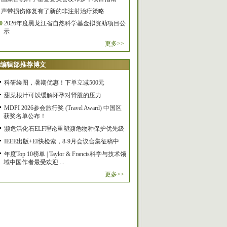
声带损伤修复有了新的非注射治疗策略
0
2026年度黑龙江省自然科学基金拟资助项目公
示
更多>>
编辑部推荐博文
科研绘图，暑期优惠！下单立减500元
甜菜根汁可以缓解怀孕对肾脏的压力
MDPI 2026参会旅行奖 (Travel Award) 中国区
获奖名单公布！
濒危活化石ELF理论重塑濒危物种保护优先级
IEEE出版+EI快检索，8-9月会议合集征稿中
年度Top 10榜单 | Taylor & Francis科学与技术领
域中国作者最受欢迎 ...
更多>>