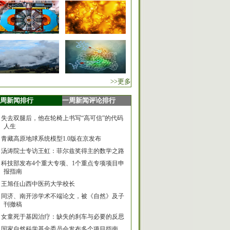
>>更多
周新闻排行
一周新闻评论排行
失去双腿后，他在轮椅上书写“高可信”的代码
人生
青藏高原地球系统模型1.0版在京发布
汤涛院士专访王虹：菲尔兹奖得主的数学之路
科技部发布4个重大专项、1个重点专项项目申
报指南
王旭任山西中医药大学校长
同济、南开涉学术不端论文，被《自然》及子
刊撤稿
女童死于基因治疗：缺失的刹车与必要的反思
国家自然科学基金委员会发布多个项目指南