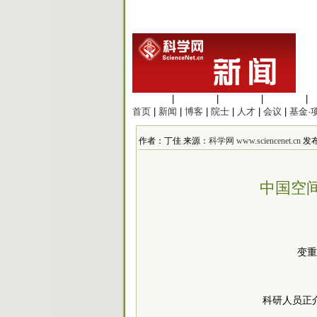
生命科学
|
医学科学
|
化学科学
|
工程材料
|
首页
|
新闻
|
博客
|
院士
|
人才
|
会议
|
基金·
作者：丁佳 来源：
科学网 www.sciencenet.cn
发布时
中国空
变重
科研人员正