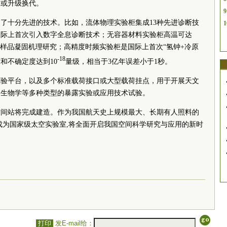
换或升级换代。
9
了十分先进的技术。比如，流体物理实验柜集成13种先进诊断技
1
国际上首次引入数字全息诊断技术；无容器材料实验柜高温可达
类样品凝固机理研究；高精度时频实验柜是国际上首次“氢钟+冷原
-18
和不确定度达到10
量级，相当于3亿年误差小于1秒。
实验平台，以及多个标准载荷接口或大型载荷挂点，用于开展天文
间生物学等多种类型的暴露实验或应用技术试验。
人空间站将完成建造。作为我国航天史上规模最大、长期有人照料的
成为国家级太空实验室,将全面开启我国空间科学研究与应用的新时
打印
发E-mail给：