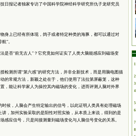
科技日报记者独家专访了中国科学院神经科学研究所仇子龙研究员
动物身上已经有所体现，鸽子或者特定种类的海豚，都可以通过对
导航”。
法是否“前无古人”？它究竟如何证实了人类大脑能感应到磁场变
一
1
授检测所谓“第六感”的研究方法，并非全新技术，而是用脑电图描
2
活动的常规方法，新颖之处在于，他们使用了法拉第屏蔽笼，这种
3
装置，能让科学家人为操控其内磁场的变化，进而评测人脑对外界
4
5
的时候，人脑会产生特定输出的信号，以此证明人类具有处理磁场
6
上讲，加州实验采取的是阳性对照实验，从本质上来说，得到的是
磁场感应信号，只是间接测量到磁场变化与人脑信号变化的关系。
7
8