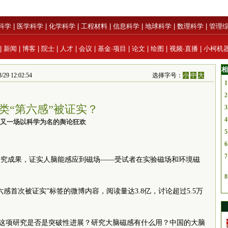
科学
|
医学科学
|
化学科学
|
工程材料
|
信息科学
|
地球科学
|
数理科学
|
管理
|
新闻
|
博客
|
院士
|
人才
|
会议
|
基金·项目
|
论文
|
绘图
|
视频·直播
|
小柯机
相
9 12:02:54
选择字号：
小
中
大
1
2
类“第六感”被证实？
3
4
又一场以科学为名的舆论狂欢
5
6
7
研究成果，证实人脑能感应到磁场——受试者在实验磁场和环境磁
8
感首次被证实”标签的微博内容，阅读量达3.8亿，讨论超过5.5万
事？这项研究是否是突破性进展？研究大脑磁感有什么用？中国的大脑