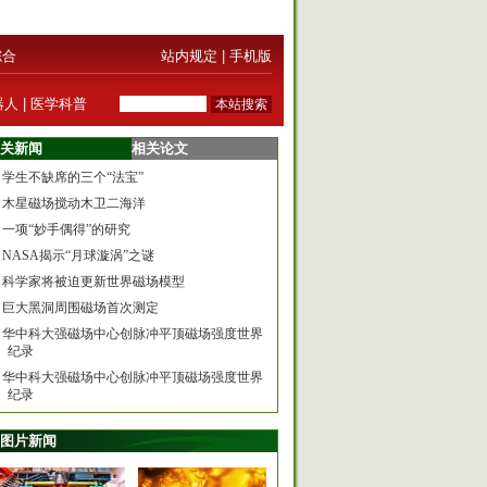
综合
站内规定
|
手机版
器人
|
医学科普
关新闻
相关论文
学生不缺席的三个“法宝”
木星磁场搅动木卫二海洋
一项“妙手偶得”的研究
NASA揭示“月球漩涡”之谜
科学家将被迫更新世界磁场模型
巨大黑洞周围磁场首次测定
华中科大强磁场中心创脉冲平顶磁场强度世界
纪录
华中科大强磁场中心创脉冲平顶磁场强度世界
纪录
图片新闻