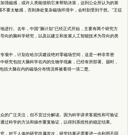
去加强磁感，或许人类能借助它来帮助决策，达到公众所认为的第
感不要太敏感，否则身处复杂磁场环境中，会时刻受到干扰。”王征
地进行。去年，中国“脑计划“已经正式开始，主要有两个研究方
为导向的脑科学研究，以及以建立和发展人工智能技术为导向的类
施专项中，计划在哈尔滨建设绝对零磁场空间，这是一种非常密
其中研究包括大脑科学在内的生物学现象，已经有所部署。届时，
官包括大脑在内的磁场分布情况将被看得一清二楚。
公众的广泛关注，但不宜过分解读。因为科学讲求客观性和可验证
步通过科学的方法和操作重复验证，以得到系统性的稳定结果。
研究，对于人体的研究尚属首次，研究结果还需要进一步利用不同