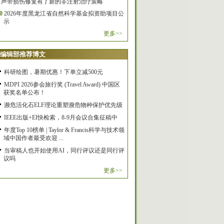
声带损伤修复有了新的非注射治疗策略
0
2026年度黑龙江省自然科学基金拟资助项目公
示
更多>>
编辑部推荐博文
科研绘图，暑期优惠！下单立减500元
MDPI 2026参会旅行奖 (Travel Award) 中国区
获奖名单公布！
濒危活化石ELF理论重塑濒危物种保护优先级
IEEE出版+EI快检索，8-9月会议合集征稿中
年度Top 10榜单 | Taylor & Francis科学与技术领
域中国作者最受欢迎 ...
当审稿人也开始使用AI，同行评议还是同行评
议吗
更多>>