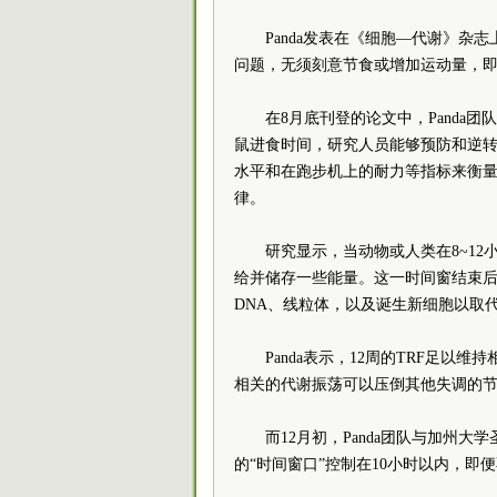
Panda发表在《细胞—代谢》
问题，无须刻意节食或增加运动量，
在8月底刊登的论文中，Pand
鼠进食时间，研究人员能够预防和逆
水平和在跑步机上的耐力等指标来衡量
律。
研究显示，当动物或人类在8~1
给并储存一些能量。这一时间窗结束
DNA、线粒体，以及诞生新细胞以取
Panda表示，12周的TRF足
相关的代谢振荡可以压倒其他失调的
而12月初，Panda团队与加州大
的“时间窗口”控制在10小时以内，