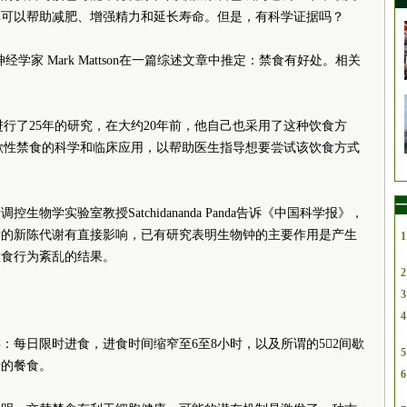
其可以帮助减肥、增强精力和延长寿命。但是，有科学证据吗？
学家 Mark Mattson在一篇综述文章中推定：禁食有好处。相关
影响进行了25年的研究，在大约20年前，他自己也采用了这种饮食方
明间歇性禁食的科学和临床应用，以帮助医生指导想要尝试该饮食方式
一
物学实验室教授Satchidananda Panda告诉《中国科学报》，
康的新陈代谢有直接影响，已有研究表明生物钟的主要作用是产生
1
饮食行为紊乱的结果。
2
3
4
：每日限时进食，进食时间缩窄至6至8小时，以及所谓的52间歇
5
量的餐食。
6