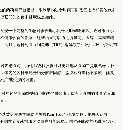
杂志上的两项研究就指出，限制动物进食时间可以改善肥胖和其他代谢
即使它们的饮食不健康也是如此。
a团队发现一个完整的生物钟会告诉小鼠什么时候吃东西。通过限制小
转不健康饮食的影响，这些结果可以通过测量高胆固醇、高葡萄糖
。而且，这种时间限制喂养（TRF）也导致了生物钟组件的强劲节
2小时内进食时，消化系统和肝脏可以更好地从食物中提取营养，补
后，体内的各种细胞开始分解胆固醇、脂肪和有毒化学物质，修复
代死亡或受损的细胞。
以维持相对年轻的生物钟缺陷小鼠的代谢健康，这表明强制的禁食节奏和
节奏。
学圣迭戈分校医学院助理教授Pam Taub合作发文称，把每天进食
即便不刻意节食或增加运动量也可能减肥，同时还能改善代谢综合征。