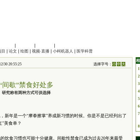
信息科学
|
地球科学
|
数理科学
|
管理综合
项目
|
论文
|
绘图
|
视频·直播
|
小柯机器人
|
医学科普
相
 20:55:25
选择字号：
小
中
大
1
2
“间歇”禁食好处多
3
4
研究称有两种方式可供选择
5
6
7
，新年是一个“摩拳擦掌”养成新习惯的时候。你是不是已经列出了
红”美食单？
8
的饮食习惯也可能十分健康。间歇性禁食已成为过去20年来最受