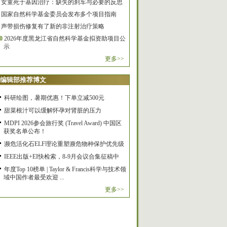
女童死于基因治疗：缺失的刹车与必要的反思
国家自然科学基金委员会发布多个项目指南
声带损伤修复有了新的非注射治疗策略
0
2026年度黑龙江省自然科学基金拟资助项目公
示
更多>>
编辑部推荐博文
科研绘图，暑期优惠！下单立减500元
甜菜根汁可以缓解怀孕对肾脏的压力
MDPI 2026参会旅行奖 (Travel Award) 中国区
获奖名单公布！
濒危活化石ELF理论重塑濒危物种保护优先级
IEEE出版+EI快检索，8-9月会议合集征稿中
年度Top 10榜单 | Taylor & Francis科学与技术领
域中国作者最受欢迎 ...
更多>>