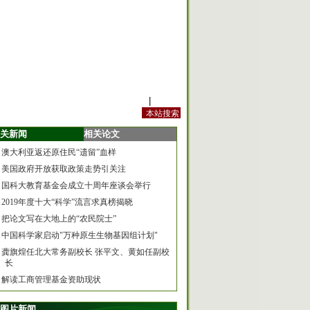
站内规定
|
手机版
关新闻
相关论文
澳大利亚返还原住民“遗留”血样
美国政府开放获取政策走势引关注
国科大教育基金会成立十周年座谈会举行
2019年度十大“科学”流言求真榜揭晓
把论文写在大地上的“农民院士”
中国科学家启动"万种原生生物基因组计划"
龚旗煌任北大常务副校长 张平文、黄如任副校
长
解读工商管理基金资助现状
图片新闻