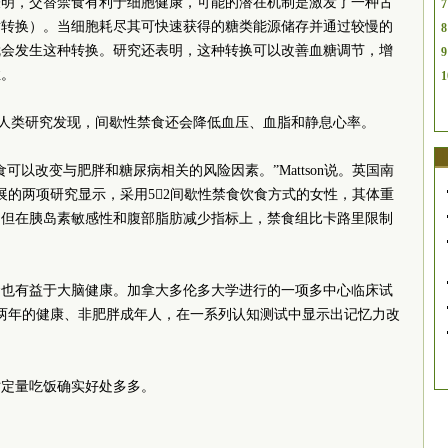
表明，交替禁食有利于细胞健康，可能的潜在机制是激发了一种古
7
谢转换）。当细胞耗尽其可快速获得的糖类能源储存并通过较慢的
8
就会发生这种转换。研究还表明，这种转换可以改善血糖调节，增
9
症。
1
动物和人类研究发现，间歇性禁食还会降低血压、血脂和静息心率。
可以改变与肥胖和糖尿病相关的风险因素。”Mattson说。英国南
展的两项研究显示，采用52间歇性禁食饮食方式的女性，其体重
，但在胰岛素敏感性和腹部脂肪减少指标上，禁食组比卡路里限制
食也有益于大脑健康。加拿大多伦多大学进行的一项多中心临床试
达两年的健康、非肥胖成年人，在一系列认知测试中显示出记忆力改
时定量吃饭确实好处多多。