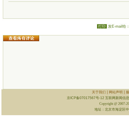
打印
发E-mail给
|
|
关于我们
网站声明
京ICP备07017567号-12
互联网新闻信息服
Copyright @ 2007-
地址：北京市海淀区中关村