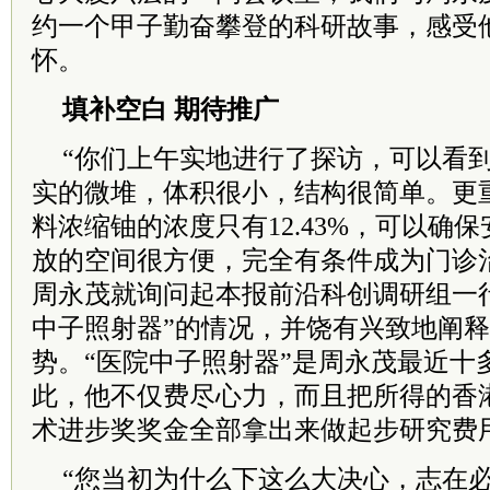
约一个甲子勤奋攀登的科研故事，感受
怀。
填补空白 期待推广
“你们上午实地进行了探访，可以看
实的微堆，体积很小，结构很简单。更
料浓缩铀的浓度只有12.43%，可以确
放的空间很方便，完全有条件成为门诊
周永茂就询问起本报前沿科创调研组一
中子照射器”的情况，并饶有兴致地阐
势。“医院中子照射器”是周永茂最近十
此，他不仅费尽心力，而且把所得的
香
术进步奖奖金全部拿出来做起步研究费
“您当初为什么下这么大决心，志在必