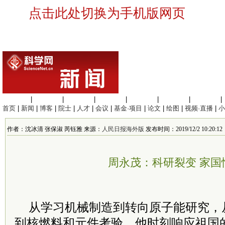
点击此处切换为手机版网页
生命科学
|
医学科学
|
化学科学
|
工程材料
|
信息科学
|
地球科学
|
数理科学
|
首页
|
新闻
|
博客
|
院士
|
人才
|
会议
|
基金·项目
|
论文
|
绘图
|
视频·直播
|
小
作者：沈冰清 张保淑 芮钰雅 来源：
人民日报海外版
发布时间：2019/12/2 10:20:12
周永茂：科研裂变 家国
从学习机械制造到转向原子能研究，
到核燃料和元件考验，他时刻响应祖国