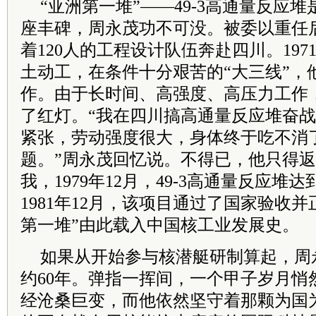
“亚洲第一堆”——49-3高通量反应
座丰碑，周永茂功不可没。被委以重任
着120人的工程设计队伍奔赴四川。197
土动工，在条件十分艰苦的“大三线”，
作。由于长时间、高强度、高压力工作
了红灯。“我在四川搞高通量反应堆奋
紧张，劳动强度很大，身体终于吃不消
题。”周永茂回忆说。不得已，他只得
我，1979年12月，49-3高通量反应堆
1981年12月，该项目通过了国家验收
第一堆”由此载入中国核工业发展史。
如果从开始参与核潜艇研制算起，周
约60年。弹指一挥间，一个甲子岁月悄
经沧桑巨变，而他依然坚守着那颗为国