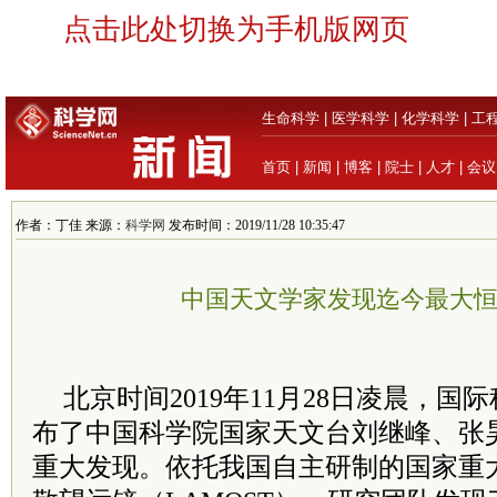
点击此处切换为手机版网页
生命科学
|
医学科学
|
化学科学
|
工
首页
|
新闻
|
博客
|
院士
|
人才
|
会议
作者：丁佳 来源：
科学网
发布时间：2019/11/28 10:35:47
中国天文学家发现迄今最大
北京时间2019年11月28日凌晨，
布了中国
科学院
国家天文台刘继峰、张
重大发现。依托我国自主研制的国家重