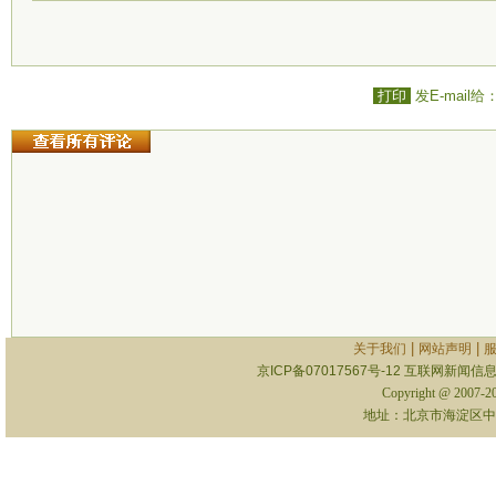
打印
发E-mail给
|
|
关于我们
网站声明
京ICP备07017567号-12
互联网新闻信息服
Copyright @ 2007-
地址：北京市海淀区中关村