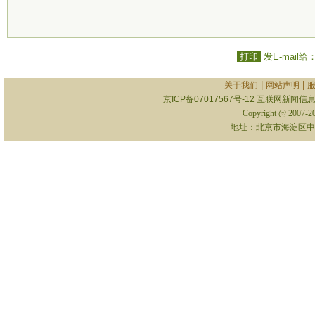
打印
发E-mail给
|
|
关于我们
网站声明
京ICP备07017567号-12
互联网新闻信息服
Copyright @ 2007-
地址：北京市海淀区中关村