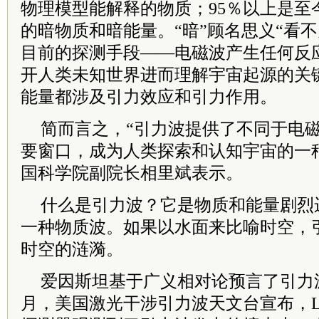
物理模型能解释的物质；95％以上是至
的暗物质和暗能量。“暗”顾名思义“看
目前的探测手段——电磁波产生任何反
开人类未知世界进而理解宇宙起源的关
能量都涉及引力效应和引力作用。
简而言之，“引力波提供了不同于电
要窗口，成为人类探索和认知宇宙的一
国
科学院
副
院长
相里斌表示。
什么是引力波？它是物质和能量剧烈
一种物质波。如果以水面来比喻时空，
时空的涟漪。
爱因斯坦基于广义相对论预言了引力波
月，美国激光干涉引力波天文台宣布，L