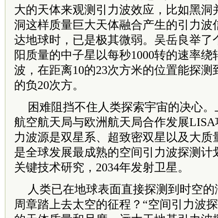
大的天体来观测引力波效应，比如黑洞
洞这样质量巨大天体融合产生的引力波
达地球时，已是极其微弱。吴岳良举了个
阳质量的中子星以每秒1000转的速率
波，在距离10的23次方米的位置能探测
的负20次方。
困难阻挡不住人类探索宇宙的决心。
航空航天局与欧洲航天局合作发展LIS
力波源是双星系、超致密双星以及大质
是全球发展最成熟的空间引力波探测计划
关键技术研究，2034年发射卫星。
人类已在地球表面直接探测到时空的
周章踏上去太空的征程？“空间引力波