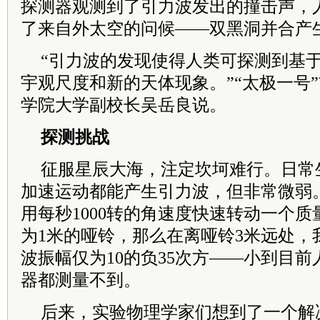
探测器观测到了引力波发出的撞击声，
了来自外太空的问候——双黑洞并合产
“引力波的发现使得人类可探测到基
宇观尺度和新的天体现象。”“太极一号
学院
大学副校长吴岳良说。
探测挑战
征服星辰大海，注定坎坷难行。日常
加速运动都能产生引力波，但非常微弱
用每秒1000转的角速度快速转动一个质量
为1米的哑铃，那么在离哑铃3米远处，
波振幅仅为10的负35次方——小到目
器都测量不到。
后来，实验物理学家们想到了一个解