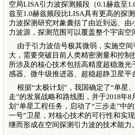
空局LISA引力波探测频段（0.1赫兹至1.
兹至1.0赫兹频段比LISA具有更高的
力波探测研究对象囊括了由近到远、由
力波源，探测范围可以覆盖整个宇宙空
由于引力波信号极其微弱，实施空间
大，需要突破目前人类精密测量和控制
所涉及的核心技术包括高精度超稳激光
感器、微牛级推进器、超稳超静卫星平
根据“太极计划”，我国确定了“单星、
走”的发展战略和路线图，并于2018年
划”单星工程任务，启动了“三步走”中
一号”卫星，对核心技术的可行性和实
继而形成在空间探测引力波的技术能力