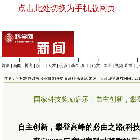
点击此处切换为手机版网页
生命科学
|
医学科学
|
化学科学
|
工程材料
|
信息科学
|
地球科学
|
数理科学
|
首页
|
新闻
|
博客
|
院士
|
人才
|
会议
|
基金·项目
|
论文
|
绘图
|
视频·直播
|
小
作者：吴月辉 喻思南 谷业凯 刘诗瑶 蒋建科 余建斌 来源：
人民日报
发布时间：2019/1
国家科技奖励启示：自主创新，攀
自主创新，攀登高峰的必由之路(科技