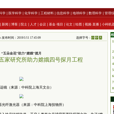
科学
|
医学科学
|
化学科学
|
工程材料
|
信息科学
|
地球科学
|
数理科学
|
管理
|
新闻
|
博客
|
院士
|
人才
|
会议
|
基金·项目
|
论文
|
绘图
|
视频·直播
|
小柯机
相
n
发布时间：2019/1/11 17:45:09
选择字号：
小
中
大
1
2
“五朵金花”助力“嫦娥”揽月
3
五家研究所助力嫦娥四号探月工程
4
5
6
7
远镜（来源：中科院上海天文台）
8
器光纤激光器（来源：中科院上海技物所）