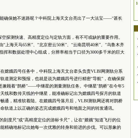
1
么能确保她不迷路呢？中科院上海天文台亮出了一大法宝——“甚长
在深空探测快速、高精度定位与定轨方面，有不可或缺的重要作用。
由“上海天马65米”、“北京密云50米”、“云南昆明40米”、“乌鲁木齐
BI指挥和数据处理中心组成，分辨率相当于口径为3000多千米的巨大
在嫦娥四号任务中，中科院上海天文台牵头负责VLBI网测轨分系
轨道测定和预报，也就是说为嫦娥四号进行精密“导航”，在确保探
兼顾着“鹊桥”——中继星的测量测轨任务。中继星"鹊桥"在今年5
控天线和数传天线的中继星，能准确标记出为嫦娥四号探月的轨道
畅通，精准软着陆。在嫦娥四号落月后，VLBI测轨网还将对鹊桥
使命轨道上以正确的姿态完成嫦娥四号和地面之间的转发通讯。
轨的刻度尺”或“高精度定位的游标卡尺”，让在“嫦娥”知道飞行的位
，能精确地标记出她每一次优雅的转身和前进的步伐。可以形象的