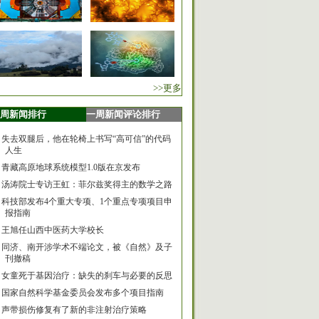
>>更多
周新闻排行
一周新闻评论排行
失去双腿后，他在轮椅上书写“高可信”的代码
人生
青藏高原地球系统模型1.0版在京发布
汤涛院士专访王虹：菲尔兹奖得主的数学之路
科技部发布4个重大专项、1个重点专项项目申
报指南
王旭任山西中医药大学校长
同济、南开涉学术不端论文，被《自然》及子
刊撤稿
女童死于基因治疗：缺失的刹车与必要的反思
国家自然科学基金委员会发布多个项目指南
声带损伤修复有了新的非注射治疗策略