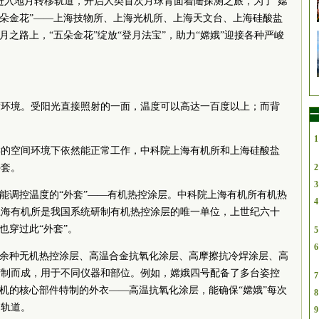
功进入地月转移轨道，开启人类首次月球背面着陆探测之旅，为了“嫦
五朵金花”——上海技物所、上海光机所、上海天文台、上海硅酸盐
月之路上，“五朵金花”绽放“登月法宝”，助力“嫦娥”迎接各种严峻
度环境。受阳光直接照射的一面，温度可以高达一百度以上；而背
一
1
样的空间环境下依然能正常工作，中科院上海有机所和上海硅酸盐
外套。
2
3
了能调控温度的“外套”——有机热控涂层。中科院上海有机所有机热
4
上海有机所是我国系统研制有机热控涂层的唯一单位，上世纪六十
也穿过此“外套”。
5
6
十余种无机热控涂层、高温合金抗氧化涂层、高摩擦抗冷焊涂层、高
精制而成，用于不同仪器和部位。例如，嫦娥四号配备了多台姿控
7
动机的核心部件特制的外衣——高温抗氧化涂层，能确保“嫦娥”每次
8
的轨道。
9