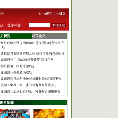
综合
站内规定
|
手机版
器人
|
医学科普
关新闻
相关论文
红外成像光谱仪为嫦娥四号探测与研究保驾护
航
巡视器与着陆器实现互拍 获得清晰的彩色照片
嫦娥四号“生物试验科普载荷”运行正常
测月雷达：给月球做B超
嫦娥四号任务圆满成功
嫦娥四号月地形地貌相机顺利完成360度环拍
震撼！世界上第一张月球背面全景图来了
嫦娥四号全景相机解读：将在月背巡视勘查
图片新闻