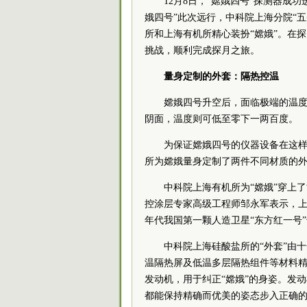
12月8日，“嫦娥四号”探测器成
娥四号”此次远行，中科院上海分院“
所和上海有机所精心装扮“嫦娥”。在探
挑战，顺利完成探月之旅。
量身定制的外套：隔热控温
嫦娥四号升空后，面临极端的温
阴面，温度则可低至零下一两百度。
为保证嫦娥四号的仪器设备在这
所为嫦娥量身定制了两件不同材质的
中科院上海有机所为“嫦娥”穿上
控涂层专家高级工程师邹永军表示，
年代我国第一颗人造卫星“东方红一号”
中科院上海硅酸盐所的“外套”由
温隔热屏及低温多层隔热组件等材料
发动机，用于纠正“嫦娥”的身姿。发
都能保持精确而优美的姿态步入正确