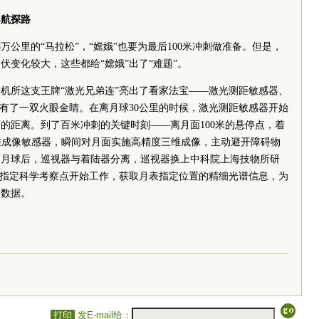
导航探路
万公里的“马拉松”，“嫦娥”也要为最后100米冲刺做准备。但是，
变化较大，这些都给“嫦娥”出了“难题”。
机所这支王牌“激光兄弟连”亮出了看家法宝——激光测距敏感器、
”有了一双火眼金睛。在离月球30公里的时候，激光测距敏感器开始
的距离。到了百米冲刺的关键时刻——离月面100米的悬停点，着
三维成像敏感器，瞬间对月面实施高精度三维成像，主动避开障碍物
达月球后，巡视器与着陆器分离，巡视器换上中科院上海技物所研
在指定科学考察点开始工作，获取月表指定位置的精细光谱信息，为
测数据。
打印
发E-mail给：