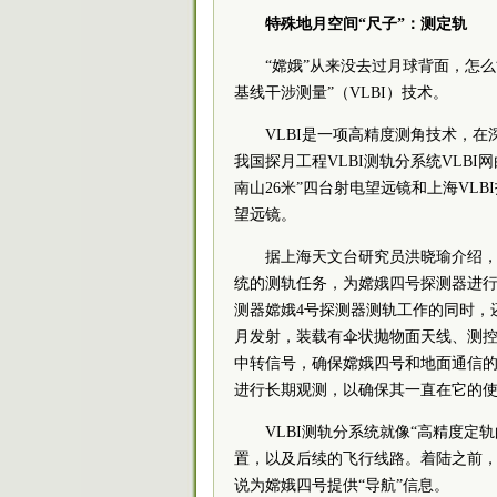
特殊地月空间“尺子”：测定轨
“嫦娥”从来没去过月球背面，怎
基线干涉测量”（VLBI）技术。
VLBI是一项高精度测角技术，
我国探月工程VLBI测轨分系统VLBI网
南山26米”四台射电望远镜和上海VL
望远镜。
据上海天文台研究员洪晓瑜介绍，
统的测轨任务，为嫦娥四号探测器进行
测器嫦娥4号探测器测轨工作的同时，还
月发射，装载有伞状抛物面天线、测
中转信号，确保嫦娥四号和地面通信的
进行长期观测，以确保其一直在它的
VLBI测轨分系统就像“高精度定
置，以及后续的飞行线路。着陆之前
说为嫦娥四号提供“导航”信息。