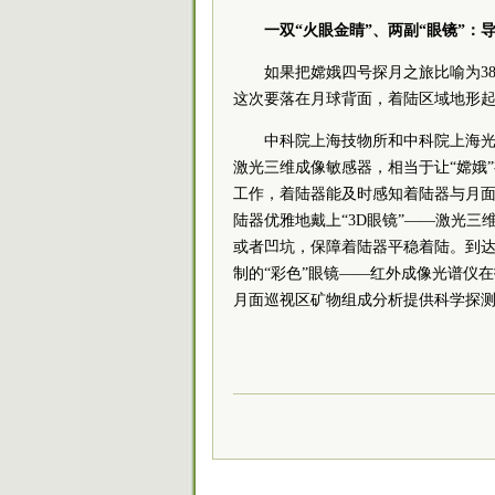
一双“火眼金睛”、两副“眼镜”：
如果把嫦娥四号探月之旅比喻为38
这次要落在月球背面，着陆区域地形起伏
中科院上海技物所和中科院上海光
激光三维成像敏感器，相当于让“嫦娥
工作，着陆器能及时感知着陆器与月面
陆器优雅地戴上“3D眼镜”——激光
或者凹坑，保障着陆器平稳着陆。到
制的“彩色”眼镜——红外成像光谱仪
月面巡视区矿物组成分析提供科学探