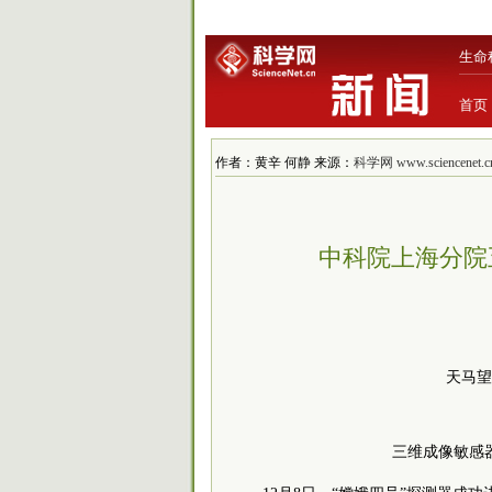
生命
首页
作者：黄辛 何静 来源：
科学网 www.sciencenet.c
中科院上海分院
天马望
三维成像敏感