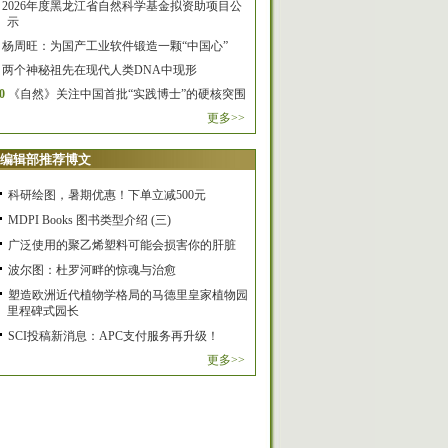
2026年度黑龙江省自然科学基金拟资助项目公
示
杨周旺：为国产工业软件锻造一颗“中国心”
两个神秘祖先在现代人类DNA中现形
0
《自然》关注中国首批“实践博士”的硬核突围
更多>>
编辑部推荐博文
科研绘图，暑期优惠！下单立减500元
MDPI Books 图书类型介绍 (三)
广泛使用的聚乙烯塑料可能会损害你的肝脏
波尔图：杜罗河畔的惊魂与治愈
塑造欧洲近代植物学格局的马德里皇家植物园
里程碑式园长
SCI投稿新消息：APC支付服务再升级！
更多>>