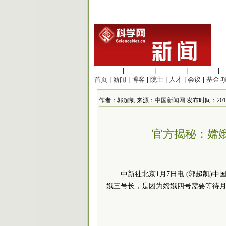
生命科学
|
医学科学
|
化学科学
|
工程材料
|
首页
|
新闻
|
博客
|
院士
|
人才
|
会议
|
基金·
作者：郭超凯 来源：
中国新闻网
发布时间：2019/1
官方揭秘：嫦
中新社北京1月7日电 (郭超凯)
娥三号长，是因为嫦娥四号需要等待