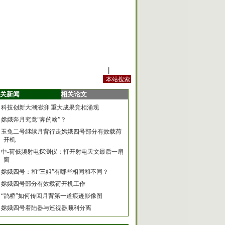
站内规定
|
手机版
关新闻
相关论文
科技创新大潮澎湃 重大成果竞相涌现
嫦娥奔月究竟“奔的啥”？
玉兔二号继续月背行走嫦娥四号部分有效载荷
开机
中-荷低频射电探测仪：打开射电天文最后一扇
窗
嫦娥四号：和“三姐”有哪些相同和不同？
嫦娥四号部分有效载荷开机工作
“鹊桥”如何传回月背第一道痕迹影像图
嫦娥四号着陆器与巡视器顺利分离