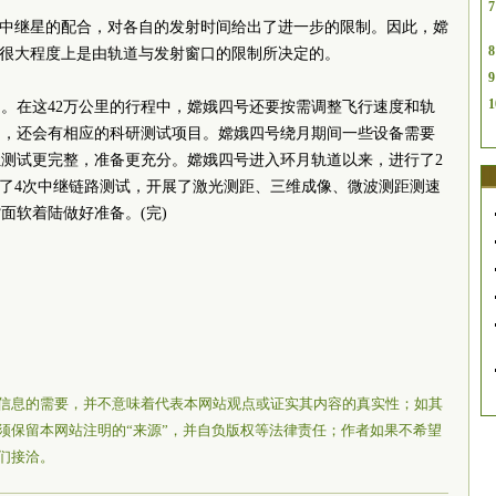
7
”中继星的配合，对各自的发射时间给出了进一步的限制。因此，嫦
8
，很大程度上是由轨道与发射窗口的限制所决定的。
9
1
。在这42万公里的行程中，嫦娥四号还要按需调整飞行速度和轨
中，还会有相应的科研测试项目。嫦娥四号绕月期间一些设备需要
测试更完整，准备更充分。嫦娥四号进入环月轨道以来，进行了2
行了4次中继链路测试，开展了激光测距、三维成像、微波测距测速
面软着陆做好准备。(完)
信息的需要，并不意味着代表本网站观点或证实其内容的真实性；如其
须保留本网站注明的“来源”，并自负版权等法律责任；作者如果不希望
们接洽。