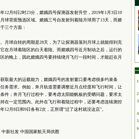
12月8日2时23分，嫦娥四号探测器发射升空，2019年1月3日10
在月球背面预选区域。嫦娥三号自发射到着陆月球用了13天，而嫦
基于三个方面：
。月球自转的周期是28天，为了让探测器落到月球上就能得到充
让它在月球着陆区的白天着陆。而嫦娥四号近月制动之后，运行的
陆区的晚上，因此嫦娥四号要持续绕月飞行一段时间，才能赶在月
一
为获取最大的运载能力，嫦娥四号的发射窗口要考虑很多约束条
1
足任务需求。例如，奔月轨道需要调整近月点经度和飞行时间，让
2
造条件；奔月飞行过程中，要考虑太阳能帆板的受晒问题，要求太
3
保持在一定范围内。此外在飞行和着陆过程中，还要考虑连续测控
年12月8日和9日各有2次，正所谓“过了这村就没这店”。
4
5
6
中新社发 中国国家航天局供图