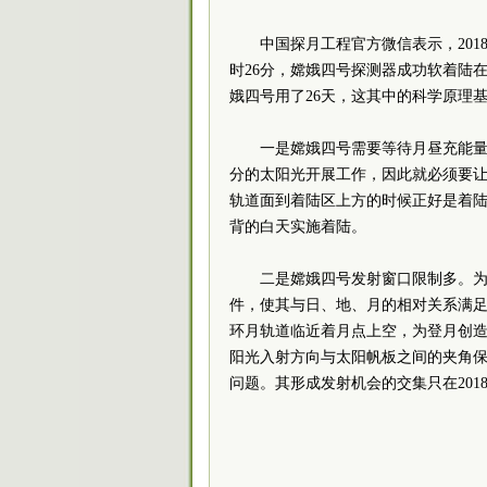
中国探月工程官方微信表示，2018年
时26分，嫦娥四号探测器成功软着陆
娥四号用了26天，这其中的科学原理
一是嫦娥四号需要等待月昼充能量
分的太阳光开展工作，因此就必须要
轨道面到着陆区上方的时候正好是着
背的白天实施着陆。
二是嫦娥四号发射窗口限制多。
件，使其与日、地、月的相对关系满
环月轨道临近着月点上空，为登月创
阳光入射方向与太阳帆板之间的夹角
问题。其形成发射机会的交集只在2018