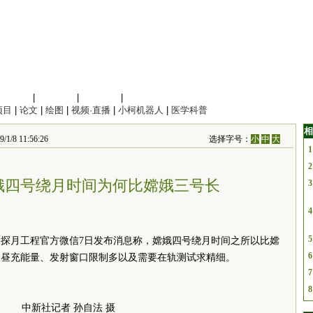
信息科学
|
地球科学
|
数理科学
|
管理综合
项目
|
论文
|
绘图
|
视频·直播
|
小柯机器人
|
医学科普
相
/8 11:56:26
选择字号：
小
中
大
1
2
娥四号绕月时间为何比嫦娥三号长
3
4
5
中国探月工程官方微信7日发布消息称，嫦娥四号绕月时间之所以比嫦
6
月昼充能量、发射窗口限制多以及需要在轨测试求精细。
7
8
中新社记者 孙自法 摄