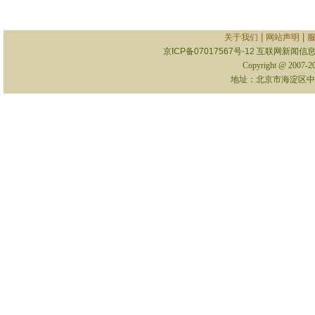
|
|
关于我们
网站声明
京ICP备07017567号-12
互联网新闻信息服
Copyright @ 2007-
地址：北京市海淀区中关村