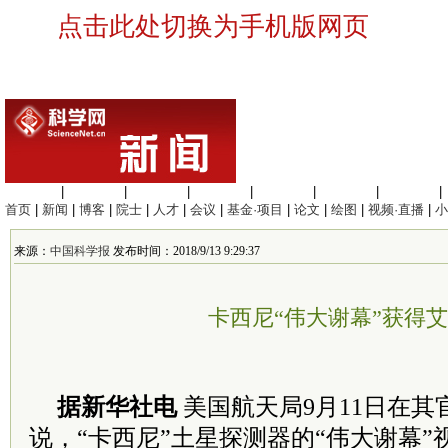
点击此处切换为手机版网页
生命科学
|
医学科学
|
化学科学
|
工程材料
|
信息科学
|
地球科学
|
数理科学
|
首页
|
新闻
|
博客
|
院士
|
人才
|
会议
|
基金·项目
|
论文
|
绘图
|
视频·直播
|
小
来源：
中国科学报
发布时间：2018/9/13 9:29:37
卡西尼“伟大谢幕”获得
据新华社电
美国航天局9月11日在其
说，“卡西尼”土星探测器的“伟大谢幕