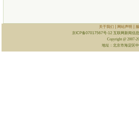
|
|
关于我们
网站声明
京ICP备07017567号-12
互联网新闻信息服
Copyright @ 2007-
地址：北京市海淀区中关村