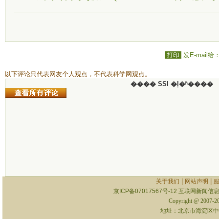
打印
发E-mail给
以下评论只代表网友个人观点，不代表科学网观点。
���� SSI �ļ�ʱ����
|
|
关于我们
网站声明
京ICP备07017567号-12
互联网新闻信息服
Copyright @ 2007-
地址：北京市海淀区中关村