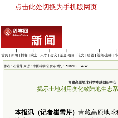
点击此处切换为手机版网页
生命科学
|
医学科学
|
化学科学
|
工程材料
|
信息科学
|
地球科学
|
数理科学
|
首页
|
新闻
|
博客
|
院士
|
人才
|
会议
|
基金·项目
|
论文
|
绘图
|
视频·直播
|
小
作者：崔雪芹 来源：
中国科学报
发布时间：2018/9/3 10:42:45
青藏高原地球科学卓越创新中心
揭示土地利用变化致陆地生态
本报讯（记者崔雪芹）
青藏高原地球