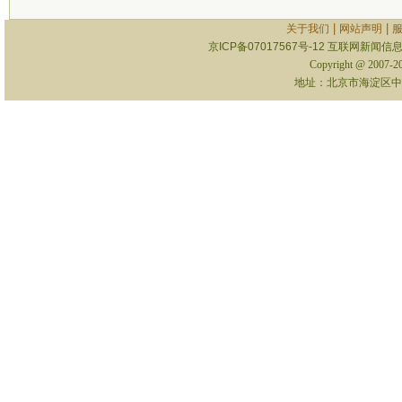
|
|
关于我们
网站声明
京ICP备07017567号-12
互联网新闻信息服
Copyright @ 2007-
地址：北京市海淀区中关村