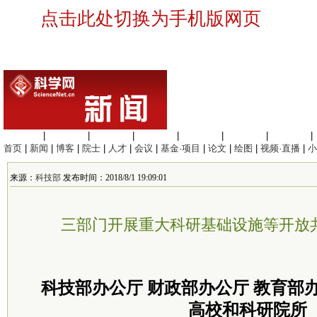
点击此处切换为手机版网页
生命科学
|
医学科学
|
化学科学
|
工程材料
|
信息科学
|
地球科学
|
数理科学
|
首页
|
新闻
|
博客
|
院士
|
人才
|
会议
|
基金·项目
|
论文
|
绘图
|
视频·直播
|
小
来源：
科技部
发布时间：2018/8/1 19:09:01
三部门开展重大科研基础设施等开放
科技部办公厅 财政部办公厅 教育部
高校和科研院所