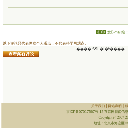
打印
发E-mail给
以下评论只代表网友个人观点，不代表科学网观点。
���� SSI �ļ�ʱ����
|
|
关于我们
网站声明
京ICP备07017567号-12
互联网新闻信息服
Copyright @ 2007-
地址：北京市海淀区中关村