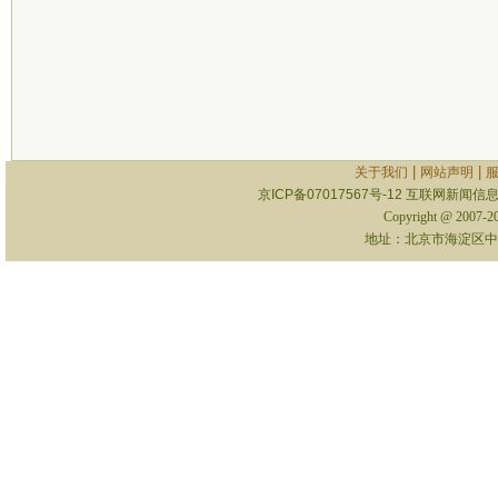
|
|
关于我们
网站声明
京ICP备07017567号-12
互联网新闻信息服
Copyright @ 2007-
地址：北京市海淀区中关村