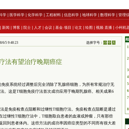
科学
|
医学科学
|
化学科学
|
工程材料
|
信息科学
|
地球科学
|
数理科学
|
管理
|
新闻
|
博客
|
院士
|
人才
|
会议
|
基金·项目
|
论文
|
绘图
|
视频·直播
|
小柯机
相
/5 9:48:23
选择字号：
小
中
大
1
2
疗法有望治疗晚期癌症
3
4
5
的免疫系统经过调整后完全消除了乳腺癌细胞，为所有常规治疗无
6
法。这是T细胞免疫疗法首次成功应用于晚期乳腺癌。相关成果6
7
法是免疫检查点阻断和过继性T细胞疗法。免疫检查点阻断是通过
8
在过继性T细胞疗法中，T细胞取自患者的血液或肿瘤，只有那些
返回到患者体内。这些方法的成功率因癌症类型的不同而有很大差