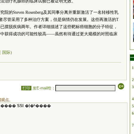
方法治疗乳腺癌的临床试验已被证明无效。
的Steven Rosenberg及其同事分离并重新激活了一名转移性乳
者尽管采用了多种治疗方案，但是病情仍在发展。这些再激活的T
并已摆脱疾病两年。作者详细描述了这些靶标癌细胞的分子特征，
者中获得成功的可能性较高——虽然有待通过更大规模的对照临床
版 国际)
一
1
2
3
打印
发E-mail给：
4
网观点。
���� SSI �ļ�ʱ����
5
6
7