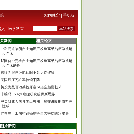
综合
站内规定
|
手机版
器人
|
医学科普
关新闻
相关论文
中科院近物所自主知识产权重离子治癌系统进
入临床
我国首台完全自主知识产权重离子治癌系统进
入临床试验
转移乳腺癌细胞休眠不死之谜破解
美国癌症死亡率持续下降
英投资数百万英镑开发AI癌症检测技术
非编码RNA为癌症研究提供新思路
中美研究人员开发出可用于癌症诊断的微型弹
性球
孙春兰：加快推进癌症等重大疾病防治攻关
图片新闻