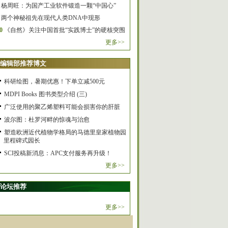
杨周旺：为国产工业软件锻造一颗“中国心”
两个神秘祖先在现代人类DNA中现形
0
《自然》关注中国首批“实践博士”的硬核突围
更多>>
编辑部推荐博文
科研绘图，暑期优惠！下单立减500元
MDPI Books 图书类型介绍 (三)
广泛使用的聚乙烯塑料可能会损害你的肝脏
波尔图：杜罗河畔的惊魂与治愈
塑造欧洲近代植物学格局的马德里皇家植物园
里程碑式园长
SCI投稿新消息：APC支付服务再升级！
更多>>
论坛推荐
更多>>