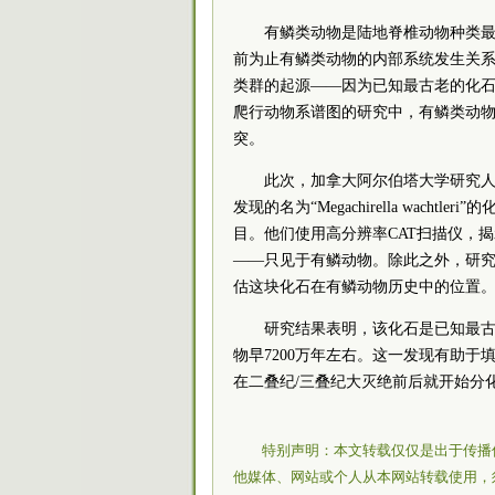
有鳞类动物是陆地脊椎动物种类
前为止有鳞类动物的内部系统发生关
类群的起源——因为已知最古老的化石
爬行动物系谱图的研究中，有鳞类动物
突。
此次，加拿大阿尔伯塔大学研究人
发现的名为“Megachirella wac
目。他们使用高分辨率CAT扫描仪，
——只见于有鳞动物。除此之外，研
估这块化石在有鳞动物历史中的位置
研究结果表明，该化石是已知最
物早7200万年左右。这一发现有助
在二叠纪/三叠纪大灭绝前后就开始分
特别声明：本文转载仅仅是出于传播
他媒体、网站或个人从本网站转载使用，