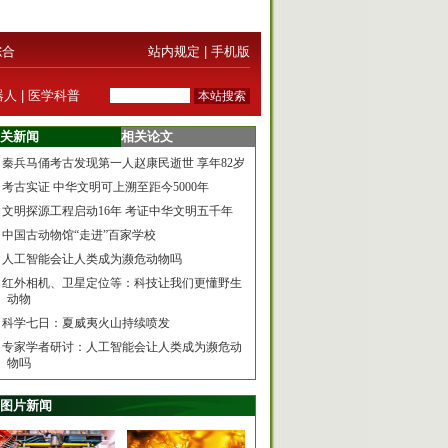
综合
站内规定
|
手机版
器人
|
医学科普
关新闻
相关论文
秦兵马俑考古发现第一人赵康民逝世 享年82岁
考古实证 中华文明可上溯至距今5000年
文明探源工程启动16年 考证中华文明五千年
中国古动物馆“走进”百家学校
人工智能会让人类成为濒危动物吗
红外相机、卫星定位等：科技让我们更懂野生
动物
科学七日：夏威夷火山持续喷发
专家学者研讨：人工智能会让人类成为濒危动
物吗
图片新闻