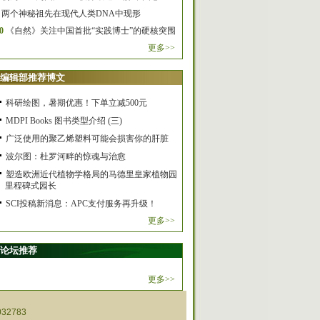
两个神秘祖先在现代人类DNA中现形
0
《自然》关注中国首批“实践博士”的硬核突围
更多>>
编辑部推荐博文
科研绘图，暑期优惠！下单立减500元
MDPI Books 图书类型介绍 (三)
广泛使用的聚乙烯塑料可能会损害你的肝脏
波尔图：杜罗河畔的惊魂与治愈
塑造欧洲近代植物学格局的马德里皇家植物园
里程碑式园长
SCI投稿新消息：APC支付服务再升级！
更多>>
论坛推荐
更多>>
32783