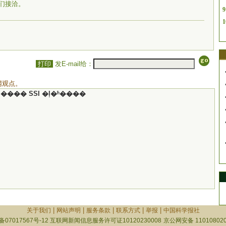
们接洽。
9
1
打印
发E-mail给：
网观点。
���� SSI �ļ�ʱ����
|
|
|
|
|
关于我们
网站声明
服务条款
联系方式
举报
中国科学报社
备07017567号-12
互联网新闻信息服务许可证10120230008
京公网安备 110108020