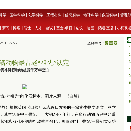
科学
|
医学科学
|
化学科学
|
工程材料
|
信息科学
|
地球科学
|
数理科学
|
管理
|
新闻
|
博客
|
院士
|
人才
|
会议
|
基金·项目
|
论文
|
绘图
|
视频·直播
|
小柯机
相
 11:27:56
选择字号：
小
中
大
1
2
鳞动物最古老“祖先”认定
3
4
填补爬行动物起源千万年空白
5
6
7
古老“祖先”的化石标本。图片来源：《自然》
8
张梦然）根据英国《自然》杂志近日发表的一篇古生物学论文，科学
，其生活在中三叠纪——大约2.4亿年前，在爬行动物历史中处重
起源和双孔亚纲爬行动物的分化，可追溯到二叠纪/三叠纪大灭绝