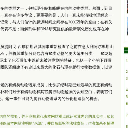
最多的类群之一，包括现今蛇和蜥蜴在内的动物类群。然而，到目
系一直存在许多争议，更重要的是，人们一直未能清晰地理解这一
记录，与人们估计的起源时间之间存在7000万年的空白；在有关
代表不足；而解剖学和DNA研究提供的最新演化历史也存在冲
员提阿戈·西摩伊斯及其同事重新检查了之前在意大利阿尔卑斯山
一
htleri”的化石，并将其重新分到包含有鳞类动物的更大范围分类——鳞龙超
揭示出了化石骨架中以前未被注意到的特征，包括一个小的下颌骨
1
究团队还组建了有史以来最大的化石与现存爬行动物数据集，以评
2
。
3
古老的有鳞类动物谱系成员，比侏罗纪时期已知最早的真正有鳞动
4
于填补我们对于有鳞动物和其它爬行动物起源的认知空白，表明它们
5
化。这一事件可能为爬行动物谱系内的分化创造新的机会。
6
7
信息的需要，并不意味着代表本网站观点或证实其内容的真实性；如其
须保留本网站注明的“来源”，并自负版权等法律责任；作者如果不希望
8