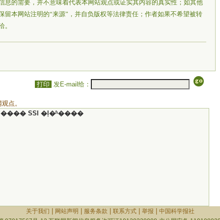
信息的需要，并不意味着代表本网站观点或证实其内容的真实性；如其他
保留本网站注明的“来源”，并自负版权等法律责任；作者如果不希望被转
洽。
打印
发E-mail给：
网观点。
���� SSI �ļ�ʱ����
|
|
|
|
|
关于我们
网站声明
服务条款
联系方式
举报
中国科学报社