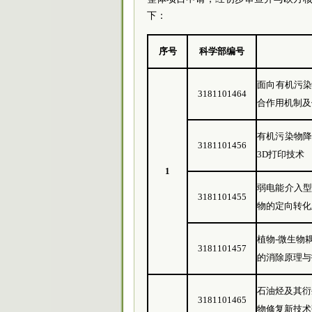
下：
序号
科学部编号
面向有机污染
3181101464
合作用机制及
有机污染物
3181101456
3D打印技术
1
弱电能介入
3181101455
物的定向转化
植物-微生物
3181101457
的消除原理与
石油烃及其衍
3181101465
物修复新技术