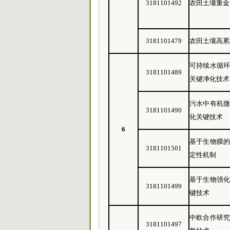
3181101492
农田土壤重金
3181101479
农田土壤高累
可持续水循
3181101489
关键净化技术
污水中有机
3181101490
化关键技术
6
基于生物膜
3181101501
定性机制
基于生物强
3181101499
键技术
中欧合作研
3181101497