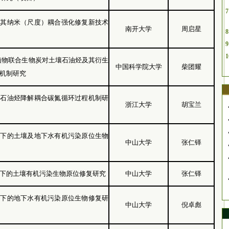
7
及其纳米（尺度）耦合强化修复新技术
南开大学
周启星
8
9
1
植物联合生物炭对土壤石油烃及其衍生
中国科学院大学
柴团耀
机制研究
的石油烃降解耦合碳氮循环过程机制研
浙江大学
胡宝兰
控下的土壤及地下水有机污染原位生物
中山大学
张仁铎
下的土壤有机污染生物原位修复研究
中山大学
张仁铎
控下的地下水有机污染原位生物修复研
中山大学
倪卓彪