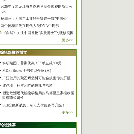
2026年度黑龙江省自然科学基金拟资助项目公
示
杨周旺：为国产工业软件锻造一颗“中国心”
两个神秘祖先在现代人类DNA中现形
0
《自然》关注中国首批“实践博士”的硬核突围
更多>>
编辑部推荐博文
科研绘图，暑期优惠！下单立减500元
MDPI Books 图书类型介绍 (三)
广泛使用的聚乙烯塑料可能会损害你的肝脏
波尔图：杜罗河畔的惊魂与治愈
塑造欧洲近代植物学格局的马德里皇家植物园
里程碑式园长
SCI投稿新消息：APC支付服务再升级！
更多>>
论坛推荐