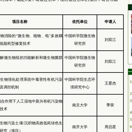
项目名称
依托单位
申请人
物消除的“微生物、植物、电”多效耦
中国科学院微生物
刘双江
低能耗型修复技术
研究所
降解微生物组的功能解析和微生物菌群
中国科学院微生物
刘双江
研究所
一
型生物强化处理系统中毒害性有机污染
中国科学院生态环
1
王爱杰
及调控机制
境研究中心
2
3
耦合作用下人工湿地中新兴有机污染物
南京大学
季荣
技术
4
5
生物污染土壤/沉积物高效低耗绿色生
南开大学
周启星
6
研究（项目）