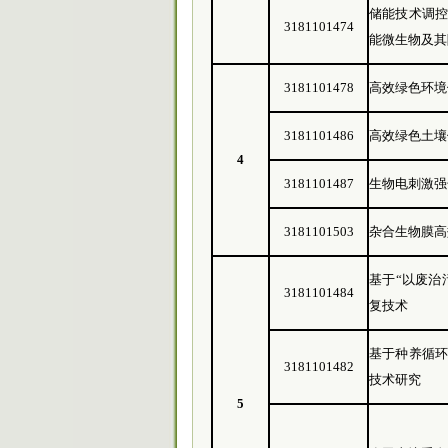
储能技术调
3181101474
能微生物及其
3181101478
高效绿色环境
3181101486
高效绿色土壤
4
3181101487
生物电刺激强
3181101503
杂合生物膜高
基于“以废治
3181101484
复技术
基于种养循
3181101482
技术研究
5