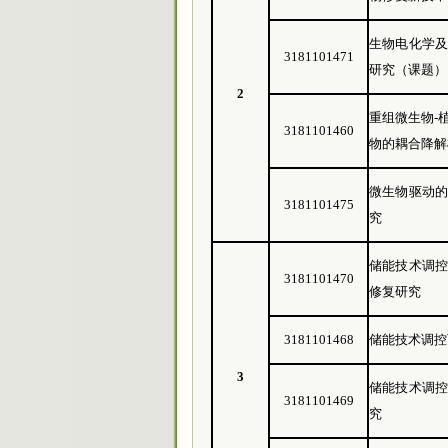
生物电化学
3181101471
研究（课题）
2
重组微生物-
3181101460
物的耦合降解
微生物驱动
3181101475
究
储能技术调
3181101470
修复研究
3181101468
储能技术调控
3
储能技术调
3181101469
究