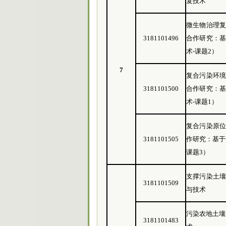
复技术
微生物治理
3181101496
合作研究：
术-课题2）
7
复合污染环
3181101500
合作研究：
术-课题1）
复合污染原
3181101505
作研究：基于
课题3）
支撑污染土
3181101509
与技术
污染农地土壤
3181101483