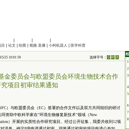
信息科学
|
地球科学
|
数理科学
|
管理综合
项目
|
论文
|
绘图
|
视频·直播
|
小柯机器人
|
医学科普
相
25 10:01:59
选择字号：
小
中
大
1
2
学基金委员会与欧盟委员会环境生物技术合作
3
研究项目初审结果通知
4
5
6
SFC）与欧盟委员会（EC）签署的合作文件以及双方共同组织的研讨
7
方共同资助中欧科学家在“环境生物修复新技术”领域（New
8
nmental remediation）开展的实质性合作研究项目。经过公开征集，我委共收到12项
对清单，确定8项申请通过初审，现将通过初审的项目申请公布如