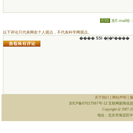
打印
发E-mail给
以下评论只代表网友个人观点，不代表科学网观点。
���� SSI �ļ�ʱ����
|
|
关于我们
网站声明
京ICP备07017567号-12
互联网新闻信息服
Copyright @ 2007-
地址：北京市海淀区中关村