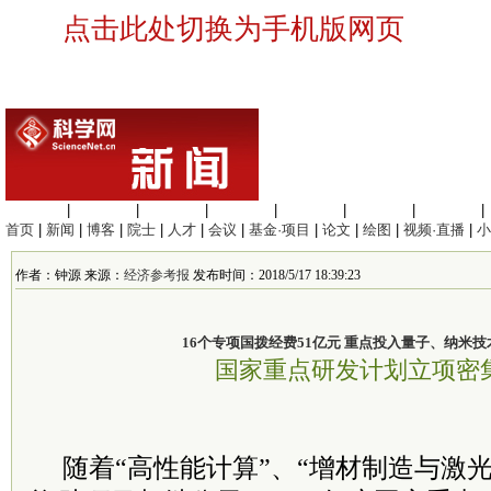
点击此处切换为手机版网页
生命科学
|
医学科学
|
化学科学
|
工程材料
|
信息科学
|
地球科学
|
数理科学
|
首页
|
新闻
|
博客
|
院士
|
人才
|
会议
|
基金·项目
|
论文
|
绘图
|
视频·直播
|
小
作者：钟源 来源：
经济参考报
发布时间：2018/5/17 18:39:23
16个专项国拨经费51亿元 重点投入量子、纳米
国家重点研发计划立项密
随着“高性能计算”、“增材制造与激