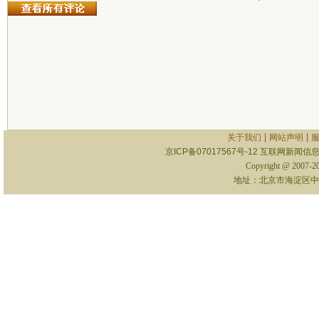
|
|
关于我们
网站声明
京ICP备07017567号-12
互联网新闻信息服
Copyright @ 2007-
地址：北京市海淀区中关村