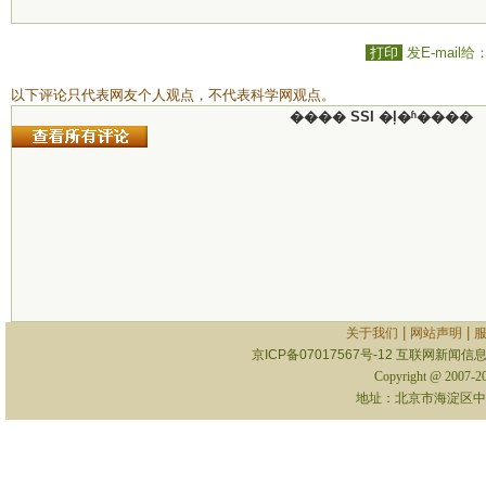
打印
发E-mail给
以下评论只代表网友个人观点，不代表科学网观点。
���� SSI �ļ�ʱ����
|
|
关于我们
网站声明
京ICP备07017567号-12
互联网新闻信息服
Copyright @ 2007-
地址：北京市海淀区中关村