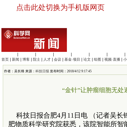
点击此处切换为手机版网页
生命科学
|
医学科学
|
化学科学
|
工程材料
|
信息科学
|
地球科学
|
数理科学
|
首页
|
新闻
|
博客
|
院士
|
人才
|
会议
|
基金·项目
|
论文
|
绘图
|
视频·直播
|
小
作者：吴长锋 来源：
科技日报
发布时间：2018/4/12 9:17:45
“金针”让肿瘤细胞无处
科技日报合肥4月11日电 （记者吴
肥物质科学研究院获悉，该院智能所智