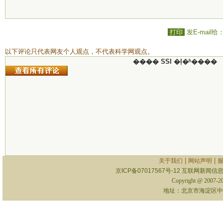
打印
发E-mail给
以下评论只代表网友个人观点，不代表科学网观点。
���� SSI �ļ�ʱ����
|
|
关于我们
网站声明
京ICP备07017567号-12
互联网新闻信息服
Copyright @ 2007-
地址：北京市海淀区中关村