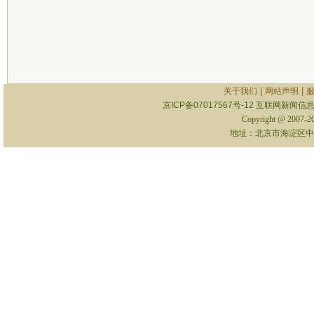
|
|
关于我们
网站声明
京ICP备07017567号-12
互联网新闻信息服
Copyright @ 2007-
地址：北京市海淀区中关村