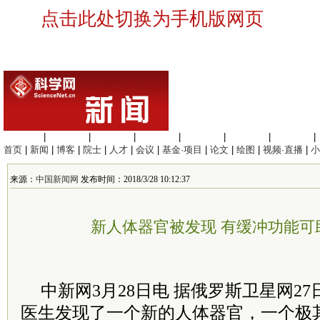
点击此处切换为手机版网页
生命科学
|
医学科学
|
化学科学
|
工程材料
|
信息科学
|
地球科学
|
数理科学
|
首页
|
新闻
|
博客
|
院士
|
人才
|
会议
|
基金·项目
|
论文
|
绘图
|
视频·直播
|
小
来源：
中国新闻网
发布时间：2018/3/28 10:12:37
新人体器官被发现 有缓冲功能可
中新网3月28日电 据俄罗斯卫星网2
医生发现了一个新的人体器官，一个极