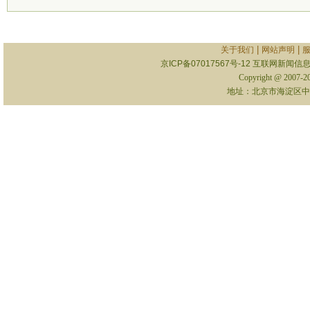
|
|
关于我们
网站声明
京ICP备07017567号-12
互联网新闻信息服
Copyright @ 2007-
地址：北京市海淀区中关村