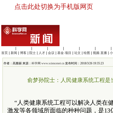
点击此处切换为手机版网页
生命科学
|
医学科学
|
化学科学
|
工程材料
|
信息科学
|
地球科学
|
数理科学
|
首页
|
新闻
|
博客
|
院士
|
人才
|
会议
|
基金·项目
|
论文
|
绘图
|
视频·直播
|
小
作者：高雅丽 来源：
科学网 www.sciencenet.cn
发布时间：2018/3/26 19:35:23
俞梦孙院士：人民健康系统工程是
“人类健康系统工程可以解决人类在
激发等各领域所面临的种种问题，是13